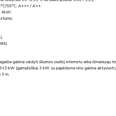
o
o
5
C
/55
C: A+++ / A++;
 4kW;
tstumu;
į;
dulį;
 pagalba galima valdyti šilumos siurblį internetu arba išmaniuoju t
as 3+3 kW (gamykliškai 3 kW, su papildoma rėle galima aktyvuoti
i 3 m.