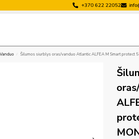
+370 622 22052
info
s–Vanduo
Šilumos siurblys oras/vanduo Atlantic ALFEA M Smart prote
/
Šilu
oras
ALF
prot
MON