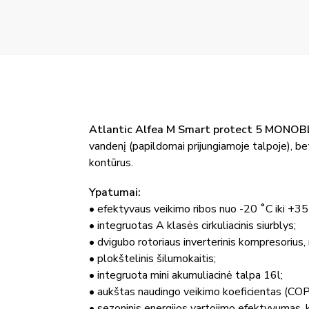
Atlantic Alfea M Smart protect 5 MON
vandenį (papildomai prijungiamoje talpoje), bet
kontūrus.
Ypatumai:
• efektyvaus veikimo ribos nuo -20 ˚C iki +3
• integruotas A klasės cirkuliacinis siurblys;
• dvigubo rotoriaus inverterinis kompresorius,
• plokštelinis šilumokaitis;
• integruota mini akumuliacinė talpa 16l;
•
aukštas naudingo veikimo koeficientas (COP)
• sezoninis energijos vartojimo efektyvumas, 