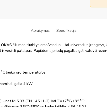
Aprašymas
Specifikacija
OBLOKAS
šilumos siurblys oras/vanduo – tai universalus įrenginys, k
 ir vėsinti patalpas. Papildomų priedų pagalba gali valdyti rezerv
5 ˚C lauko oro temperatūros;
 nominali galia 4 kW;
o
o
 – net iki 5,03
(EN 14511-2), kai T=+7
C/+35
C
;
o
o
kai šildymas 35
C
/55
C
su lauko jutikliu: 4,66 / 3,21;