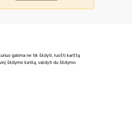
uriuo galima ne tik šildyti, ruošti karštą
inį šildymo katilą, valdyti du šildymo