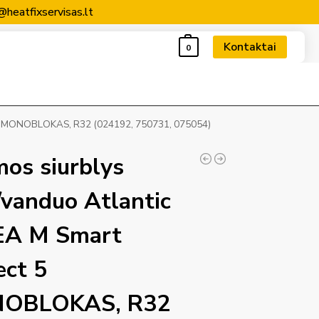
@heatfixservisas.lt
Kontaktai
0
ct 5 MONOBLOKAS, R32 (024192, 750731, 075054)
mos siurblys
/vanduo Atlantic
EA M Smart
ect 5
OBLOKAS, R32