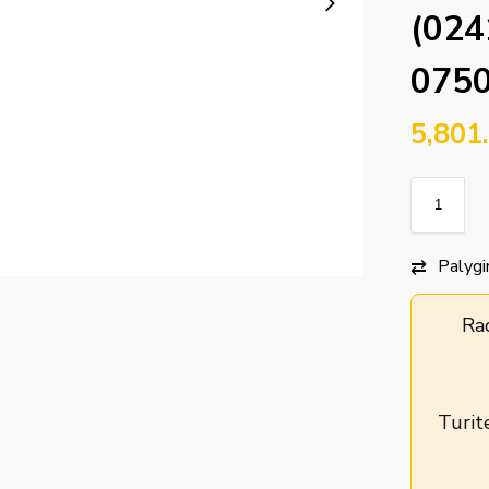
(024
0750
5,801
Palygi
Ra
Turit