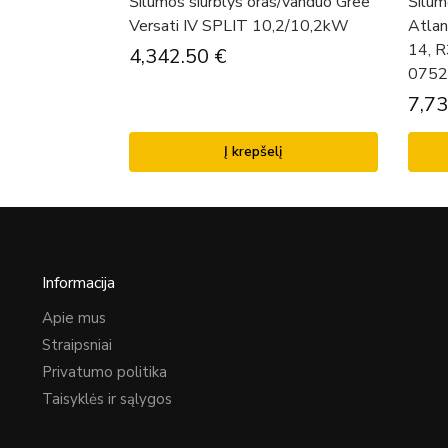
Šilumos siurblys oras/vanduo Gree
Šilum
Versati IV SPLIT 10,2/10,2kW
Atlan
14, 
4,342.50
€
0752
7,7
Į krepšelį
Informacija
Apie mus
Straipsniai
Privatumo politika
Taisyklės ir sąlygos