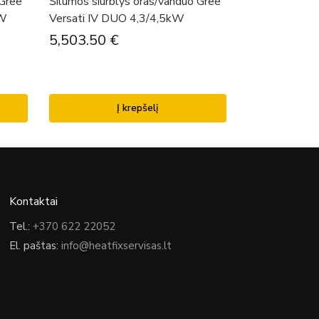
 Gree
Šilumos siurblys oras/vanduo Gree
kW
Versati IV DUO 4,3/4,5kW
5,503.50
€
Į krepšelį
Kontaktai
Tel.:
+370 622 22052
El. paštas:
info@heatfixservisas.lt