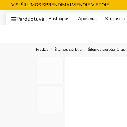
VISI ŠILUMOS SPRENDIMAI VIENOJE VIETOJE
Parduotuvė
Paslaugos
Apie mus
Straipsniai
Pradžia
Šilumos siurbliai
Šilumos siurbliai Ora
/
/