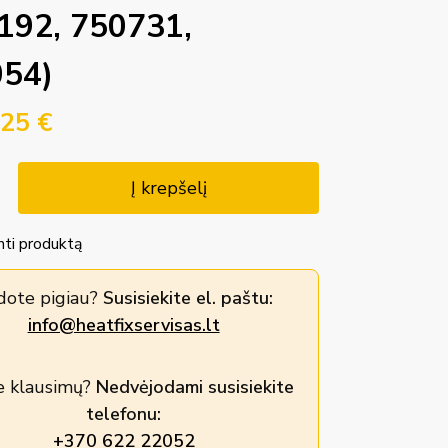
192, 750731,
54)
.25
€
Į krepšelį
nti produktą
dote pigiau?
Susisiekite el. paštu:
info@heatfixservisas.lt
e klausimų?
Nedvėjodami susisiekite
telefonu:
+370 622 22052