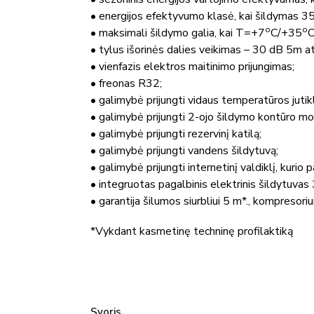
• energijos efektyvumo klasė, kai šildymas
3
o
o
• maksimali šildymo galia,
kai T=+7
C/+35
C
• tylus išorinės dalies veikimas – 30 dB 5m a
• vienfazis elektros maitinimo prijungimas;
• freonas R32;
• galimybė prijungti vidaus temperatūros jutikl
• galimybė prijungti 2-ojo šildymo kontūro mo
• galimybė prijungti rezervinį katilą;
• galimybė prijungti vandens šildytuvą;
• galimybė prijungti internetinį valdiklį, kurio
• integruotas pagalbinis elektrinis šildytuv
• garantija šilumos siurbliui 5 m*., kompresoriu
*Vykdant kasmetinę techninę profilaktiką
Svoris