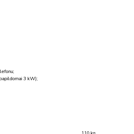
elefonu;
 papildomai 3 kW);
110 kg