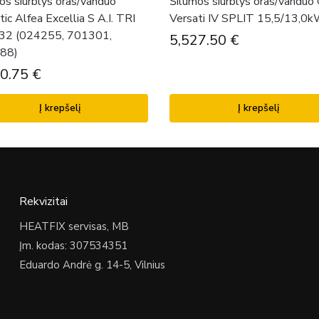
os siurblys oras/vanduo
Šilumos siurblys oras/vanduo
tic Alfea Excellia S A.I. TRI
Versati IV SPLIT 15,5/13,0
R32 (024255, 701301,
5,527.50
€
88)
30.75
€
Į krepšelį
Į krepšelį
Rekvizitai
HEATFIX servisas, MB
Įm. kodas: 307534351
Eduardo Andrė g. 14-5, Vilnius