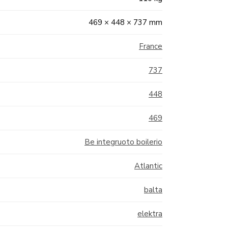
469 × 448 × 737 mm
France
737
448
469
Be integruoto boilerio
Atlantic
balta
elektra