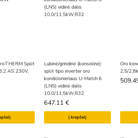
 aroTHERM Split
Lubinė/grindinė (konsolinė)
Oro kond
8.2 AS 230V,
split tipo inverter oro
2,5/2,8
kondicionieriaus U-Match 6
509.4
(LNS) vidinė dalis
10,0/11,5kW,R32
647.11
€
epšelį
Į krepšelį