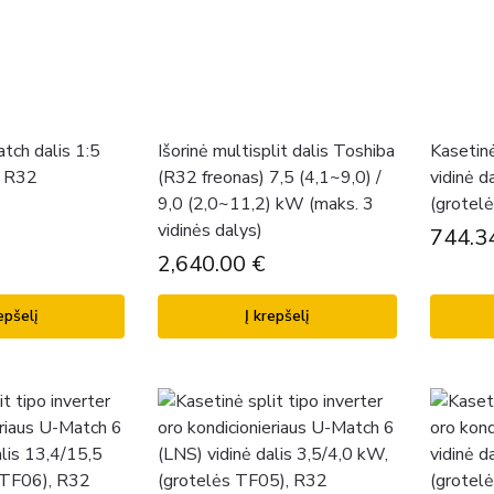
atch dalis 1:5
Išorinė multisplit dalis Toshiba
Kasetin
, R32
(R32 freonas) 7,5 (4,1~9,0) /
vidinė d
9,0 (2,0~11,2) kW (maks. 3
(grotel
vidinės dalys)
744.3
2,640.00
€
epšelį
Į krepšelį