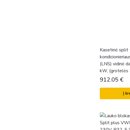
Kasetinė split 
kondicionieria
(LNS) vidinė d
kW, (grotelės
912.05
€
Į kr