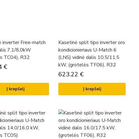
ė inverter Free-match
Kasetinė split tipo inverter oro
alis 7,1/8,0kW
kondicionieriaus U-Match 6
ės TC04), R32
(LNS) vidinė dalis 10,5/11,5
kW, (grotelės TF06), R32
4
€
623.22
€
Į krepšelį
Į krepšelį