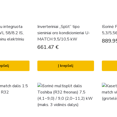
u integruota
Inverteriniai „Split” tipo
Išorinė 
WL 58/8.2 IS,
sieniniai oro kondicionieriai U-
5,3/5,5
inu elektriniu
MATCH 9,5/10,5 kW
889.9
661.47
€
epšelį
Į krepšelį