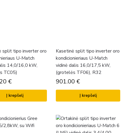
 split tipo inverter oro
Kasetinė split tipo inverter oro
nieriaus U-Match
kondicionieriaus U-Match
alis 14,0/16,0 kW,
vidinė dalis 16,0/17,5 kW,
ės TC05)
(grotelės TF06), R32
.20
€
901.00
€
Į krepšelį
Į krepšelį