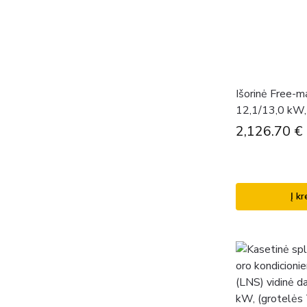
Išorinė Free-m
12,1/13,0 kW
2,126.70
€
Į kr