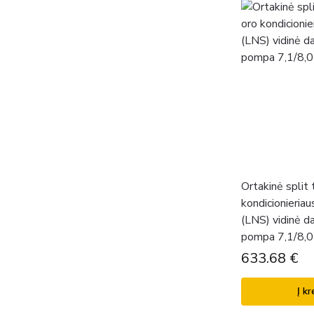
Ortakinė split 
kondicionieria
(LNS) vidinė d
pompa 7,1/8,
633.68
€
Į kr