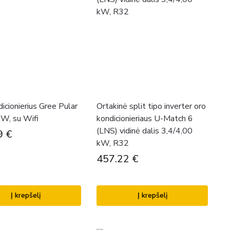
icionierius Gree Pular
Ortakinė split tipo inverter oro
kW, su Wifi
kondicionieriaus U-Match 6
(LNS) vidinė dalis 3,4/4,00
9
€
kW, R32
457.22
€
Į krepšelį
Į krepšelį