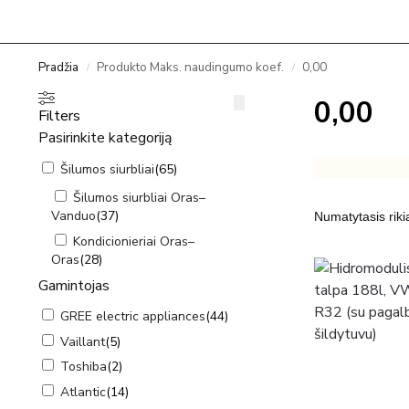
Pradžia
Produkto Maks. naudingumo koef.
0,00
/
/
0,00
Filters
Pasirinkite kategoriją
Šilumos siurbliai
(
65
)
Šilumos siurbliai Oras–
Vanduo
(
37
)
Kondicionieriai Oras–
Oras
(
28
)
Gamintojas
GREE electric appliances
(
44
)
Vaillant
(
5
)
Toshiba
(
2
)
Atlantic
(
14
)