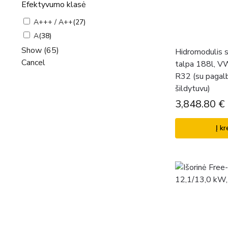
Efektyvumo klasė
A+++ / A++
(
27
)
A
(
38
)
Show
(
65
)
Hidromodulis s
Cancel
talpa 188l, V
R32 (su pagalb
šildytuvu)
3,848.80
€
Į kr