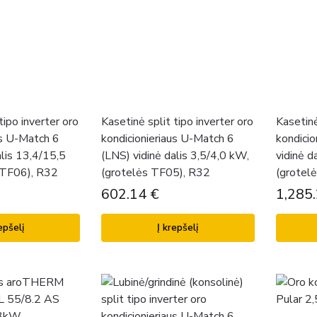
tipo inverter oro
Kasetinė split tipo inverter oro
Kasetinė
us U-Match 6
kondicionieriaus U-Match 6
kondicio
alis 13,4/15,5
(LNS) vidinė dalis 3,5/4,0 kW,
vidinė d
 TF06), R32
(grotelės TF05), R32
(grotel
602.14
€
1,285
epšelį
Į krepšelį