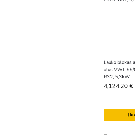
Lauko blokas
plus VWL 55/
R32, 5,3kW
4,124.20
€
Į kr