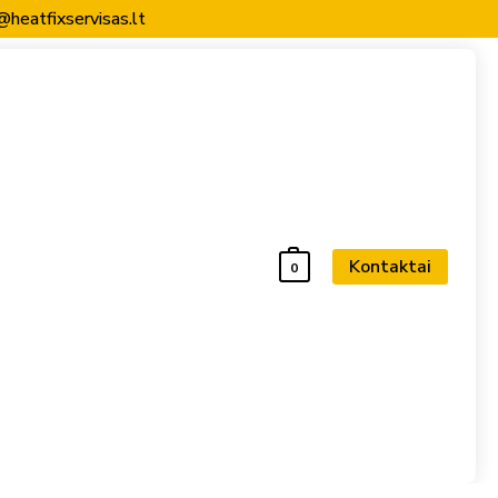
@heatfixservisas.lt
Kontaktai
0