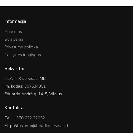
Informacija
Apie mus
Straipsniai
Privatumo politika
Taisyklės ir sąlygos
Rekvizitai
HEATFIX servisas, MB
Įm. kodas: 307534351
Eduardo Andrė g. 14-5, Vilnius
Kontaktai
Tel.:
+370 622 22052
El. paštas:
info@heatfixservisas.lt