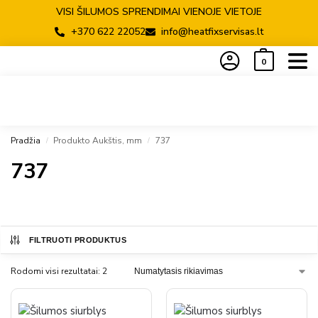
VISI ŠILUMOS SPRENDIMAI VIENOJE VIETOJE
+370 622 22052
info@heatfixservisas.lt
0
Pradžia
Produkto Aukštis, mm
737
/
/
737
FILTRUOTI PRODUKTUS
Rodomi visi rezultatai: 2