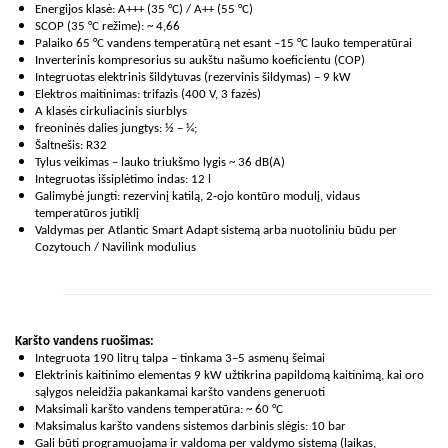
Energijos klasė: A+++ (35 °C) / A++ (55 °C)
SCOP (35 °C režime): ~ 4,66
Palaiko 65 °C vandens temperatūrą net esant –15 °C lauko temperatūrai
Inverterinis kompresorius su aukštu našumo koeficientu (COP)
Integruotas elektrinis šildytuvas (rezervinis šildymas) – 9 kW
Elektros maitinimas: trifazis (400 V, 3 fazės)
A klasės cirkuliacinis siurblys
freoninės dalies jungtys: ½ – ¼;
Šaltnešis: R32
Tylus veikimas – lauko triukšmo lygis ~ 36 dB(A)
Integruotas išsiplėtimo indas: 12 l
Galimybė jungti: rezervinį katilą, 2-ojo kontūro modulį, vidaus
temperatūros jutiklį
Valdymas per Atlantic Smart Adapt sistemą arba nuotoliniu būdu per
Cozytouch / Navilink modulius
Karšto vandens ruošimas:
Integruota 190 litrų talpa – tinkama 3–5 asmenų šeimai
Elektrinis kaitinimo elementas 9 kW užtikrina papildomą kaitinimą, kai oro
sąlygos neleidžia pakankamai karšto vandens generuoti
Maksimali karšto vandens temperatūra: ~ 60 °C
Maksimalus karšto vandens sistemos darbinis slėgis: 10 bar
Gali būti programuojama ir valdoma per valdymo sistemą (laikas,