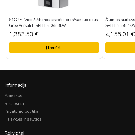
S1GRE- Vidinė šilumos siurblio oras/vanduo dalis
Šilumos siurblys
Gree Versati III SPLIT 6,0/5,8kW
SPLIT 8,3/8,4k
1,383.50
€
4,155.01
€
Į krepšelį
Informacija
Apie mus
Straipsniai
Privatumo politika
Taisyklės ir sąlygos
Rekvizitai