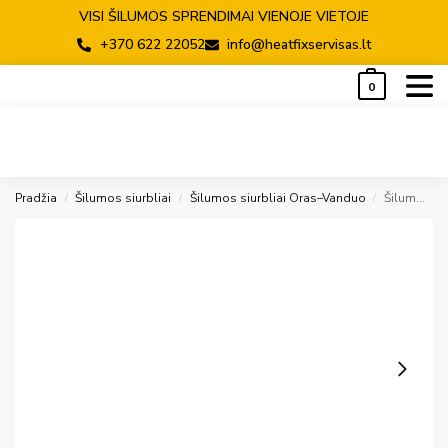
VISI ŠILUMOS SPRENDIMAI VIENOJE VIETOJE
+370 622 22052
info@heatfixservisas.lt
0
Pradžia
Šilumos siurbliai
Šilumos siurbliai Oras–Vanduo
Šilumos siurblys oras/vanduo Atlantic Alfea Excellia S Duo A.I. TRI 12, R32 (024257, 701300, 075600)
/
/
/