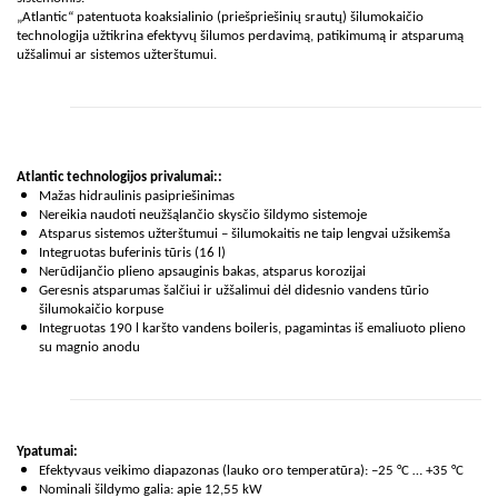
„Atlantic“ patentuota koaksialinio (priešpriešinių srautų) šilumokaičio
technologija užtikrina efektyvų šilumos perdavimą, patikimumą ir atsparumą
užšalimui ar sistemos užterštumui.
Atlantic technologijos privalumai::
Mažas hidraulinis pasipriešinimas
Nereikia naudoti neužšąlančio skysčio šildymo sistemoje
Atsparus sistemos užterštumui – šilumokaitis ne taip lengvai užsikemša
Integruotas buferinis tūris (16 l)
Nerūdijančio plieno apsauginis bakas, atsparus korozijai
Geresnis atsparumas šalčiui ir užšalimui dėl didesnio vandens tūrio
šilumokaičio korpuse
Integruotas 190 l karšto vandens boileris, pagamintas iš emaliuoto plieno
su magnio anodu
Ypatumai:
Efektyvaus veikimo diapazonas (lauko oro temperatūra): –25 °C …
+35 °C
Nominali šildymo galia: apie 12,55 kW