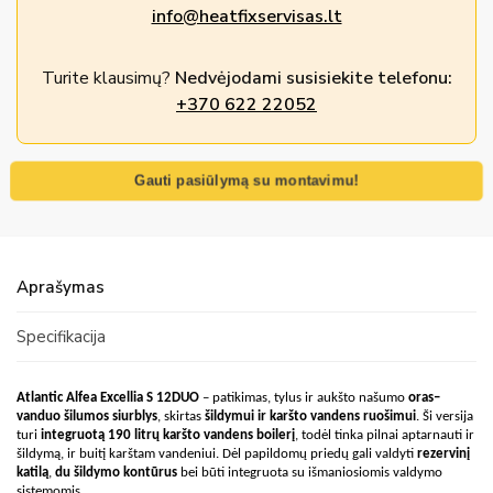
info@heatfixservisas.lt
Turite klausimų?
Nedvėjodami susisiekite telefonu:
+370 622 22052
Gauti pasiūlymą su montavimu!
Aprašymas
Specifikacija
Atlantic Alfea Excellia S 12DUO
– patikimas, tylus ir aukšto našumo
oras–
vanduo šilumos siurblys
, skirtas
šildymui ir karšto vandens ruošimui
.
Ši versija
turi
integruotą 190 litrų karšto vandens boilerį
, todėl tinka pilnai aptarnauti ir
šildymą, ir buitį karštam vandeniui. Dėl papildomų priedų gali valdyti
rezervinį
katilą
,
du šildymo kontūrus
bei būti integruota su išmaniosiomis valdymo
sistemomis.