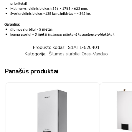
prioritetai)
Matmenys (vidinis blokas): 598 × 1783 × 623 mm.
Svoris: vidinis blokas ~135 kg; užpildytas – ~ 342 kg.
Garantija:
šilumos siurbliui –
5 metai
;
kompresoriui –
3 metai
(taikoma atliekant kasmetinę profilaktiką).
Produkto kodas:
S1ATL-520401
Kategorija:
Šilumos siurbliai Oras–Vanduo
Panašūs produktai