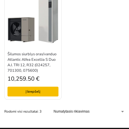
Šilumos siurblys oras/vanduo
Atlantic Alfea Excellia S Duo
A.I. TRI 12, R32 (024257,
701300, 075600)
10,259.50
€
Į krepšelį
Rodomi visi rezultatai: 3