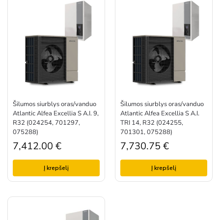
Šilumos siurblys oras/vanduo
Šilumos siurblys oras/vanduo
Atlantic Alfea Excellia S A.I. 9,
Atlantic Alfea Excellia S A.I.
R32 (024254, 701297,
TRI 14, R32 (024255,
075288)
701301, 075288)
7,412.00
€
7,730.75
€
Į krepšelį
Į krepšelį