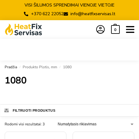
VISI ŠILUMOS SPRENDIMAI VIENOJE VIETOJE
+370 622 22052
info@heatfixservisas.lt
0
Pradžia
Produkto Plotis, mm
1080
/
/
1080
FILTRUOTI PRODUKTUS
Rodomi visi rezultatai: 3