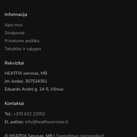
Informacija
Apie mus
Straipsniai
Privatumo politika
Taisyklės ir sąlygos
Rekvizitai
HEATFIX servisas, MB
Įm. kodas: 307534351
Eduardo Andrė g. 14-5, Vilnius
Kontaktai
Tel.:
+370 622 22052
El. paštas:
info@heatfixservisas.lt
© HEATFIX Servisas, MB |
Sprendimas: bresmedia.lt