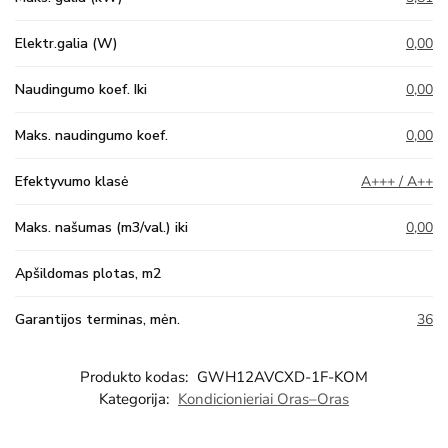
Elektr.galia (W)
0,00
Naudingumo koef. Iki
0,00
Maks. naudingumo koef.
0,00
Efektyvumo klasė
A+++ / A++
Maks. našumas (m3/val.) iki
0,00
Apšildomas plotas, m2
Garantijos terminas, mėn.
36
Produkto kodas:
GWH12AVCXD-1F-KOM
Kategorija:
Kondicionieriai Oras–Oras