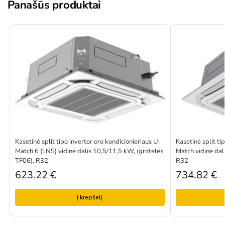
Panašūs produktai
Kasetinė split tipo inverter oro kondicionieriaus U-
Kasetinė split ti
Match 6 (LNS) vidinė dalis 10,5/11,5 kW, (grotelės
Match vidinė dal
TF06), R32
R32
623.22
€
734.82
€
Į krepšelį