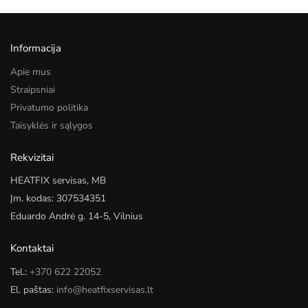
Informacija
Apie mus
Straipsniai
Privatumo politika
Taisyklės ir sąlygos
Rekvizitai
HEATFIX servisas, MB
Įm. kodas: 307534351
Eduardo Andrė g. 14-5, Vilnius
Kontaktai
Tel.:
+370 622 22052
El. paštas:
info@heatfixservisas.lt