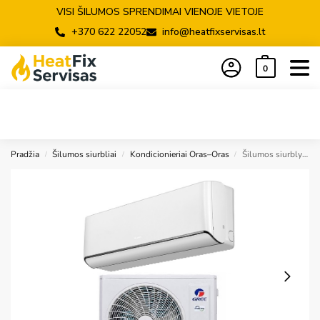
VISI ŠILUMOS SPRENDIMAI VIENOJE VIETOJE
+370 622 22052
info@heatfixservisas.lt
0
Pradžia
Šilumos siurbliai
Kondicionieriai Oras–Oras
Šilumos siurblys oras/oras Airy Ultra Fast speed compressor 3,52/3,81 kW, su Wi-Fi
/
/
/