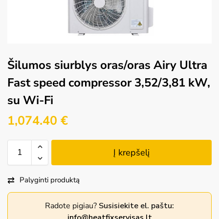
Šilumos siurblys oras/oras Airy Ultra
Fast speed compressor 3,52/3,81 kW,
su Wi-Fi
1,074.40
€
Į krepšelį
Palyginti produktą
Radote pigiau?
Susisiekite el. paštu:
info@heatfixservisas.lt