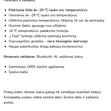
Funkcijos ir savybės:
Efektyviai šildo iki –30 °C lauko oro temperatūros
Vėsinimas iki –29 °C lauko oro temperatūros
Užtikrina pastovios temperatūros šildymą 10 val. be pertraukų
Išorinės dalies apsauga nuo užšalimo
+8 °C temperatūros palaikymo funkcija
„I Feel” funkcija užtikrina optimalų komfortą
Svyruojančios grotelės –
nėra tiesioginio skersvėjo
Naujas patentuotas dviejų pakopų kompresorius
Išmanusis valdymas:
Bluetooth, AI, valdymas balsu
Gamintojas GREE electric appliances
Spalva balta
Prekių kiekis ribotas, kaina galioja tik sandėlyje esančiam kiekiui.
Komplektą sudaro vidinė sieninė dalis, išorinė dalis ir valdymo
pultas.