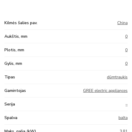
Kilmės šalies pav.
China
Aukštis, mm
0
Plotis, mm
0
Gylis, mm
0
Tipas
dūmtraukis
Gamintojas
GREE electric appliances
Serija
–
Spalva
balta
Maks. galia (kW)
3,81