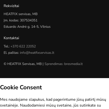
Rekvizitai
HEATFIX servisas, MB
Įm. kodas: 307534351
Eduardo Andrė g. 14-5, Vilnius
Kontaktai
Tel.:
+370 622 22052
El. paštas:
info@heatfixservisas.lt
© HEATFIX Servisas, MB |
Sprendimas: bresmedia.lt