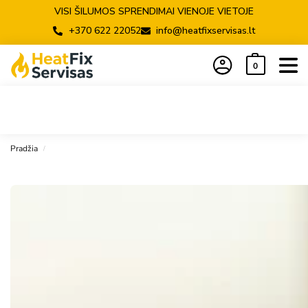
VISI ŠILUMOS SPRENDIMAI VIENOJE VIETOJE
+370 622 22052
info@heatfixservisas.lt
0
Pradžia
/