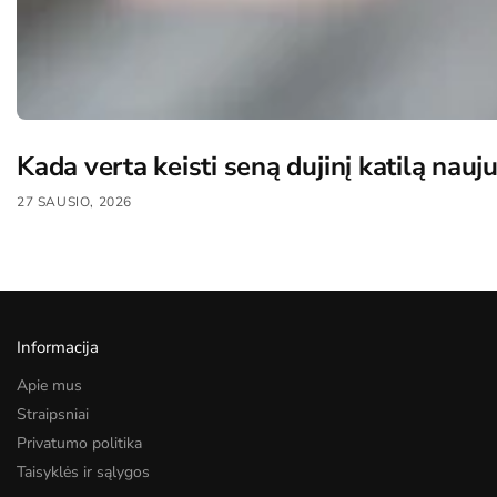
Kada verta keisti seną dujinį katilą nauj
27 SAUSIO, 2026
Informacija
Apie mus
Straipsniai
Privatumo politika
Taisyklės ir sąlygos