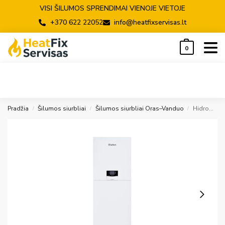
VISI ŠILUMOS SPRENDIMAI VIENOJE VIETOJE
+370 622 22052
info@heatfixservisas.lt
0
Pradžia
Šilumos siurbliai
Šilumos siurbliai Oras–Vanduo
Hidromodulis su integruota talpa 188l, VWL 58/8.2 IS, R32 (su pagalbinu elektriniu šildytuvu)
/
/
/