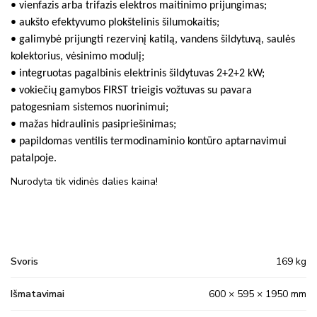
• vienfazis arba trifazis elektros maitinimo prijungimas;
• aukšto efektyvumo plokštelinis šilumokaitis;
• galimybė prijungti rezervinį katilą, vandens šildytuvą, saulės
kolektorius, vėsinimo modulį;
• integruotas pagalbinis elektrinis šildytuvas 2+2+2 kW;
• vokiečių gamybos FIRST trieigis vožtuvas su pavara
patogesniam sistemos nuorinimui;
• mažas hidraulinis pasipriešinimas;
• papildomas ventilis termodinaminio kontūro aptarnavimui
patalpoje.
Nurodyta tik vidinės dalies kaina!
Svoris
169 kg
Išmatavimai
600 × 595 × 1950 mm