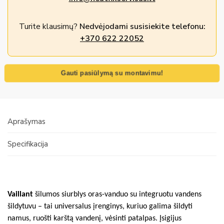
Turite klausimų?
Nedvėjodami susisiekite telefonu:
+370 622 22052
Gauti pasiūlymą su montavimu!
Aprašymas
Specifikacija
Vaillant
šilumos siurblys oras-vanduo su integruotu vandens
šildytuvu – tai universalus įrenginys, kuriuo galima šildyti
namus, ruošti karštą vandenį, vėsinti patalpas. Įsigijus