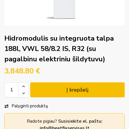
Hidromodulis su integruota talpa
188l, VWL 58/8.2 IS, R32 (su
pagalbinu elektriniu šildytuvu)
3,848.80
€
Į krepšelį
Palyginti produktą
Radote pigiau?
Susisiekite el. paštu:
info@heatfixservisas.lt