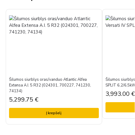
Šilumos siurblys oras/vanduo Atlantic Alfea
Šilumos siurblys
Extensa A.I. 5 R32 (024301, 700227, 741230,
SPLIT 6,2/6,5k
74134)
3,993.00
€
5,299.75
€
Į krepšelį