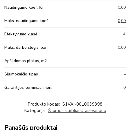
Naudingumo koef. Iki
0,00
Maks. naudingumo koef.
0,00
Efektyvumo klasė
A
Maks. darbo slėgis, bar
0,00
Apšildomas plotas, m2
Šilumokaičio tipas
–
Garantijos terminas, mėn.
0
Produkto kodas:
S1VAI-0010039398
Kategorija:
Šilumos siurbliai Oras–Vanduo
Panašūs produktai