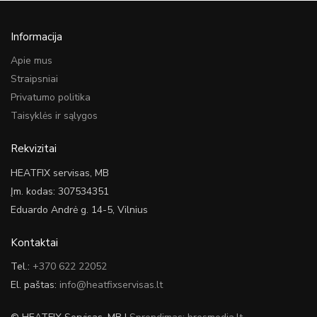
Informacija
Apie mus
Straipsniai
Privatumo politika
Taisyklės ir sąlygos
Rekvizitai
HEATFIX servisas, MB
Įm. kodas: 307534351
Eduardo Andrė g. 14-5, Vilnius
Kontaktai
Tel.:
+370 622 22052
El. paštas:
info@heatfixservisas.lt