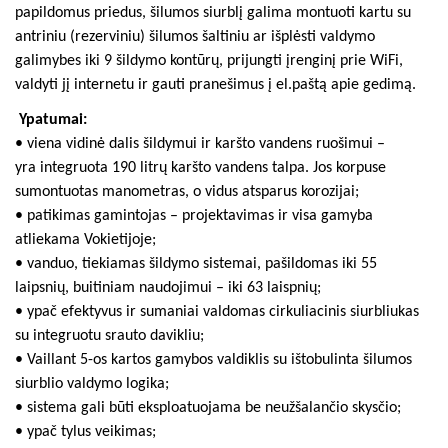
papildomus priedus, šilumos siurblį galima montuoti kartu su
antriniu (rezerviniu) šilumos šaltiniu ar išplėsti valdymo
galimybes iki 9 šildymo kontūrų, prijungti įrenginį prie WiFi,
valdyti jį internetu ir gauti pranešimus į el.paštą apie gedimą.
Ypatumai:
• viena vidinė dalis šildymui ir karšto vandens ruošimui –
yra integruota 190 litrų karšto vandens talpa. Jos korpuse
sumontuotas manometras, o vidus atsparus korozijai;
• patikimas gamintojas – projektavimas ir visa gamyba
atliekama Vokietijoje;
• vanduo, tiekiamas šildymo sistemai, pašildomas iki 55
laipsnių, buitiniam naudojimui – iki 63 laispnių;
• ypač efektyvus ir sumaniai valdomas cirkuliacinis siurbliukas
su integruotu srauto davikliu;
• Vaillant 5-os kartos gamybos valdiklis su ištobulinta šilumos
siurblio valdymo logika;
• sistema gali būti eksploatuojama be neužšalančio skysčio;
• ypač tylus veikimas;