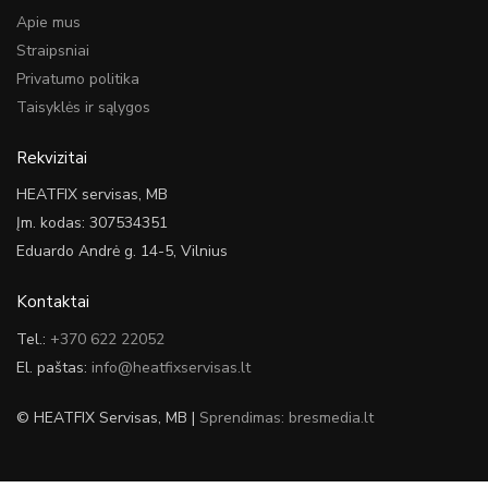
Apie mus
Straipsniai
Privatumo politika
Taisyklės ir sąlygos
Rekvizitai
HEATFIX servisas, MB
Įm. kodas: 307534351
Eduardo Andrė g. 14-5, Vilnius
Kontaktai
Tel.:
+370 622 22052
El. paštas:
info@heatfixservisas.lt
© HEATFIX Servisas, MB |
Sprendimas: bresmedia.lt