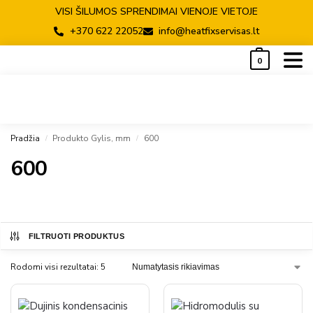
VISI ŠILUMOS SPRENDIMAI VIENOJE VIETOJE
+370 622 22052
info@heatfixservisas.lt
0
Pradžia
Produkto Gylis, mm
600
/
/
600
FILTRUOTI PRODUKTUS
Rodomi visi rezultatai: 5