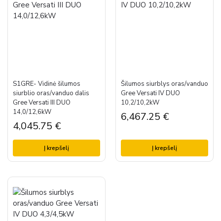
S1GRE- Vidinė šilumos
Šilumos siurblys oras/vanduo
siurblio oras/vanduo dalis
Gree Versati IV DUO
Gree Versati III DUO
10,2/10,2kW
14,0/12,6kW
6,467.25
€
4,045.75
€
Į krepšelį
Į krepšelį