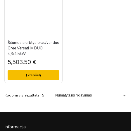
Šilumos siurblys oras/vanduo
Gree Versati IV DUO
4,3/4,5kW
5,503.50
€
Į krepšelį
Rodomi visi rezultatai: 5
Informacija