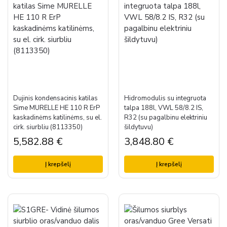
Dujinis kondensacinis katilas
Hidromodulis su integruota
Sime MURELLE HE 110 R ErP
talpa 188l, VWL 58/8.2 IS,
kaskadinėms katilinėms, su el.
R32 (su pagalbinu elektriniu
cirk. siurbliu (8113350)
šildytuvu)
5,582.88
€
3,848.80
€
Į krepšelį
Į krepšelį