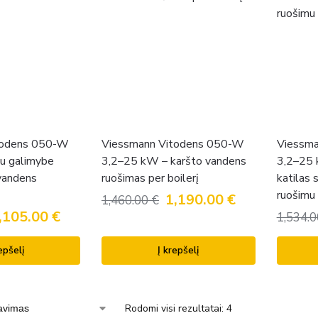
todens 050-W
Viessmann Vitodens 050-W
Viessm
u galimybe
3,2–25 kW – karšto vandens
3,2–25 
 vandens
ruošimas per boilerį
katilas
ruošimu
1,190.00
€
1,460.00
€
,105.00
€
1,534.
epšelį
Į krepšelį
Rodomi visi rezultatai: 4