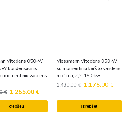
ann Vitodens 050-W
Viessmann Vitodens 050-W
kW kondensacinis
su momentiniu karšto vandens
 su momentiniu vandens
ruošimu, 3,2-19,0kw
1,175.00
€
1,430.00
€
1,255.00
€
00
€
Į krepšelį
Į krepšelį