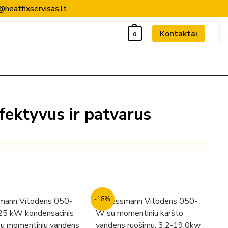
@heatfixservisas.lt
Kontaktai
0
efektyvus ir patvarus
-18%