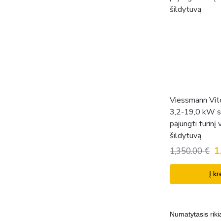
Viessmann Vi
3,2-19,0 kW s
pajungti turinį
šildytuvą
1
1,350.00
€
Į kr