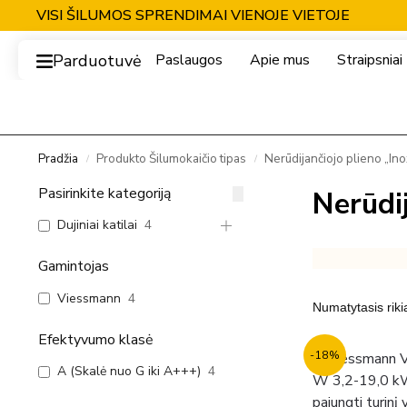
VISI ŠILUMOS SPRENDIMAI VIENOJE VIETOJE
Parduotuvė
Paslaugos
Apie mus
Straipsniai
Pradžia
Produkto Šilumokaičio tipas
Nerūdijančiojo plieno „Ino
/
/
Pasirinkite kategoriją
Nerūdij
Dujiniai katilai
4
Gamintojas
Viessmann
4
Efektyvumo klasė
-18%
A (Skalė nuo G iki A+++)
4