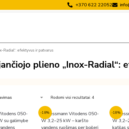
+370 622 22052
info
x-Radial“: efektyvus ir patvarus
ančiojo plieno „Inox-Radial“: 
Rodomi visi rezultatai: 4
-18%
-18%