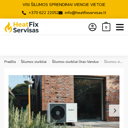
VISI ŠILUMOS SPRENDIMAI VIENOJE VIETOJE
+370 622 22052
info@heatfixservisas.lt
0
Pradžia
Šilumos siurbliai
Šilumos siurbliai Oras–Vanduo
Šilumos siurblys oras/vanduo Vaillant aroTHERM Split plus VWL 35/8.2 AS + VWL 57/8.2 IS, R32, 230V
/
/
/