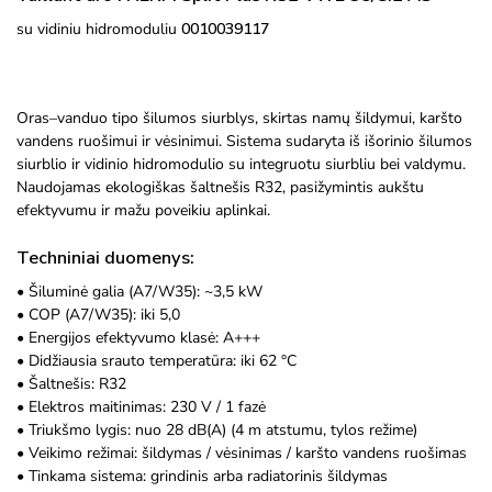
su vidiniu hidromoduliu
0010039117
Oras–vanduo tipo šilumos siurblys, skirtas namų šildymui, karšto
vandens ruošimui ir vėsinimui. Sistema sudaryta iš išorinio šilumos
siurblio ir vidinio hidromodulio su integruotu siurbliu bei valdymu.
Naudojamas ekologiškas šaltnešis R32, pasižymintis aukštu
efektyvumu ir mažu poveikiu aplinkai.
Techniniai duomenys:
• Šiluminė galia (A7/W35): ~3,5 kW
• COP (A7/W35): iki 5,0
• Energijos efektyvumo klasė: A+++
• Didžiausia srauto temperatūra: iki 62 °C
• Šaltnešis: R32
• Elektros maitinimas: 230 V / 1 fazė
• Triukšmo lygis: nuo 28 dB(A) (4 m atstumu, tylos režime)
• Veikimo režimai: šildymas / vėsinimas / karšto vandens ruošimas
• Tinkama sistema: grindinis arba radiatorinis šildymas