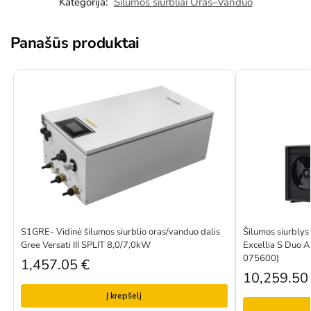
Kategorija:
Šilumos siurbliai Oras–Vanduo
Panašūs produktai
S1GRE- Vidinė šilumos siurblio oras/vanduo dalis
Šilumos siurblys
Gree Versati III SPLIT 8,0/7,0kW
Excellia S Duo A
075600)
1,457.05
€
10,259.5
Į krepšelį