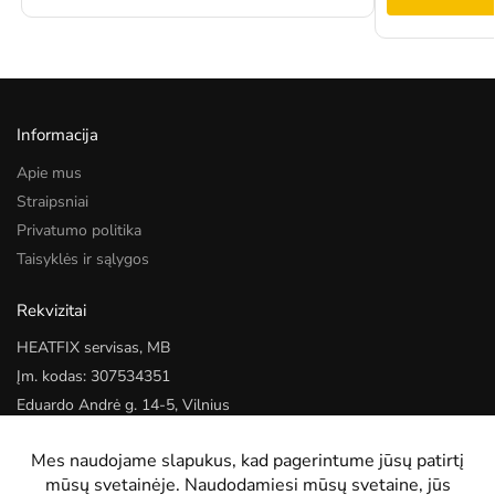
Informacija
Apie mus
Straipsniai
Privatumo politika
Taisyklės ir sąlygos
Rekvizitai
HEATFIX servisas, MB
Įm. kodas: 307534351
Eduardo Andrė g. 14-5, Vilnius
Kontaktai
Tel.:
+370 622 22052