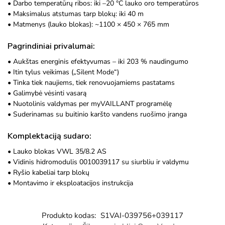
• Darbo temperatūrų ribos: iki –20 °C lauko oro temperatūros
• Maksimalus atstumas tarp blokų: iki 40 m
• Matmenys (lauko blokas): ~1100 × 450 × 765 mm
Pagrindiniai privalumai:
• Aukštas energinis efektyvumas – iki 203 % naudingumo
• Itin tylus veikimas („Silent Mode“)
• Tinka tiek naujiems, tiek renovuojamiems pastatams
• Galimybė vėsinti vasarą
• Nuotolinis valdymas per
myVAILLANT
programėlę
• Suderinamas su buitinio karšto vandens ruošimo įranga
Komplektaciją sudaro:
• Lauko blokas VWL 35/8.2 AS
• Vidinis hidromodulis 0010039117 su siurbliu ir valdymu
• Ryšio kabeliai tarp blokų
• Montavimo ir eksploatacijos instrukcija
Produkto kodas:
S1VAI-039756+039117