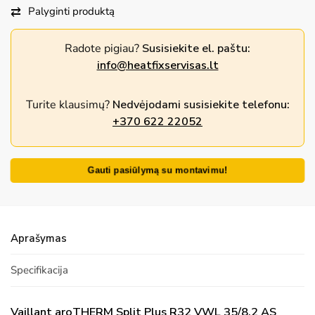
Palyginti produktą
Radote pigiau?
Susisiekite el. paštu:
info@heatfixservisas.lt
Turite klausimų?
Nedvėjodami susisiekite telefonu:
+370 622 22052
Gauti pasiūlymą su montavimu!
Aprašymas
Specifikacija
Vaillant aroTHERM Split Plus R32 VWL 35/8.2 AS