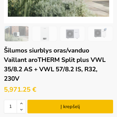
Šilumos siurblys oras/vanduo
Vaillant aroTHERM Split plus VWL
35/8.2 AS + VWL 57/8.2 IS, R32,
230V
5,971.25
€
Į krepšelį