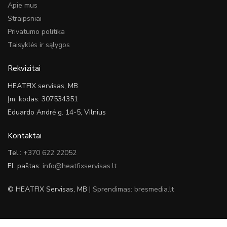
Apie mus
Straipsniai
Privatumo politika
Taisyklės ir sąlygos
Rekvizitai
HEATFIX servisas, MB
Įm. kodas: 307534351
Eduardo Andrė g. 14-5, Vilnius
Kontaktai
Tel.:
+370 622 22052
El. paštas:
info@heatfixservisas.lt
© HEATFIX Servisas, MB |
Sprendimas: bresmedia.lt