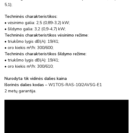
5,1);
Techninės charakteristikos:
• vėsinimo galia: 2,5 (0,89-3,2) kW;
• šildymo galia: 3,2 (0,9-4,7) kW;
Techninės charakteristikos vėsinimo režime
:
• triukšmo lygis dB(A): 19/41;
• oro kiekis m³/h: 300/600;
Techninės charakteristikos šildymo režime:
• triukšmo lygis dB(A): 19/41;
• oro kiekis m³/h: 300/610;
Nurodyta tik vidinės dalies kaina
Išorinės dalies kodas –
W1TOS-RAS-10J2AVSG-E1
2 metų garantija.