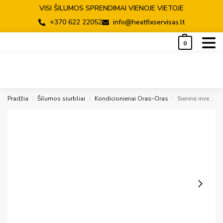
VISI ŠILUMOS SPRENDIMAI VIENOJE VIETOJE
+370 622 22052
info@heatfixservisas.lt
0
Pradžia
Šilumos siurbliai
Kondicionieriai Oras–Oras
Sieninė inverter split tipo dalis Toshiba Haori (R32 freonas) 2,5 / 3,6 kW
/
/
/