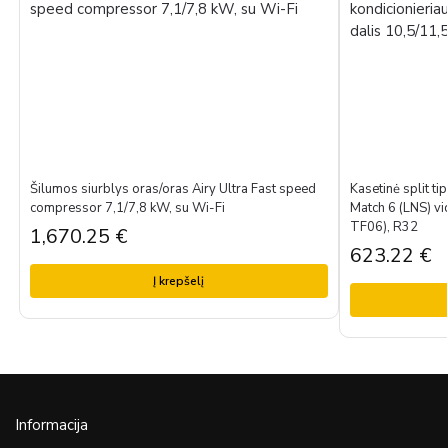
Šilumos siurblys oras/oras Airy Ultra Fast speed
Kasetinė split ti
compressor 7,1/7,8 kW, su Wi-Fi
Match 6 (LNS) vi
TF06), R32
1,670.25
€
623.22
€
Į krepšelį
Informacija