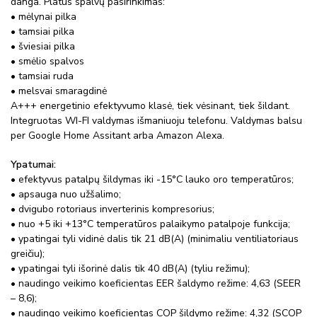
danga. Platus spalvų pasirinkimas:
• mėlynai pilka
• tamsiai pilka
• šviesiai pilka
• smėlio spalvos
• tamsiai ruda
• melsvai smaragdinė
A+++ energetinio efektyvumo klasė, tiek vėsinant, tiek šildant.
Integruotas WI-FI valdymas išmaniuoju telefonu. Valdymas balsu
per Google Home Assitant arba Amazon Alexa.
Ypatumai:
• efektyvus patalpų šildymas iki -15°C lauko oro temperatūros;
• apsauga nuo užšalimo;
• dvigubo rotoriaus inverterinis kompresorius;
• nuo +5 iki +13°C temperatūros palaikymo patalpoje funkcija;
• ypatingai tyli vidinė dalis tik 21 dB(A) (minimaliu ventiliatoriaus
greičiu);
• ypatingai tyli išorinė dalis tik 40 dB(A) (tyliu režimu);
• naudingo veikimo koeficientas EER šaldymo režime: 4,63 (SEER
– 8,6);
• naudingo veikimo koeficientas COP šildymo režime: 4,32 (SCOP