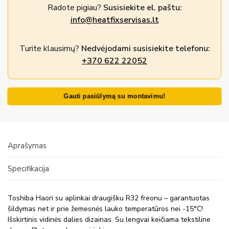
Radote pigiau?
Susisiekite el. paštu:
info@heatfixservisas.lt
Turite klausimų?
Nedvėjodami susisiekite telefonu:
+370 622 22052
Gauti pasiūlymą su montavimu!
Aprašymas
Specifikacija
Toshiba Haori su aplinkai draugišku R32 freonu – garantuotas
šildymas net ir prie žemesnės lauko temperatūros nei -15°C!
Išskirtinis vidinės dalies dizainas. Su lengvai keičiama tekstiline