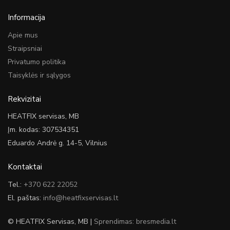
Informacija
Apie mus
Straipsniai
Privatumo politika
Taisyklės ir sąlygos
Rekvizitai
HEATFIX servisas, MB
Įm. kodas: 307534351
Eduardo Andrė g. 14-5, Vilnius
Kontaktai
Tel.:
+370 622 22052
El. paštas:
info@heatfixservisas.lt
© HEATFIX Servisas, MB |
Sprendimas: bresmedia.lt