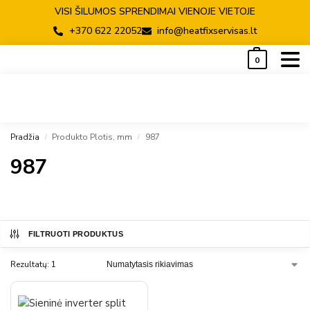
VISI ŠILUMOS SPRENDIMAI VIENOJE VIETOJE
+370 622 22052
info@heatfixservisas.lt
0
Pradžia
Produkto Plotis, mm
987
/
/
987
FILTRUOTI PRODUKTUS
Rezultatų: 1