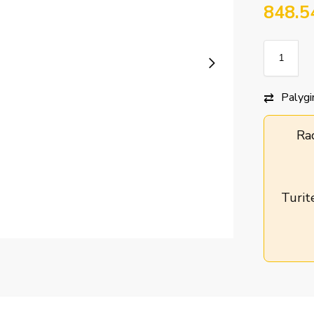
848.
Palygi
Ra
Turit