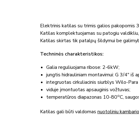
Elektrinis katilas su trimis galios pakopomis
Katilas komplektuojamas su patogiu valdikliu,
Katilas skirtas tik patalpų šildymui be galimyb
Techninės charakteristikos:
Galia reguliuojama ribose: 2-6kW;
jungtis hidrauliniam montavimui: G 3/4″ iš a
integruotas cirkuliacinis siurblys Wilo-Par
viduje įmontuotas apsauginis vožtuvas;
o
temperatūros diapazonas 10-80
C, saugo
Katilas gali būti valdomas
nuotoliniu kambari