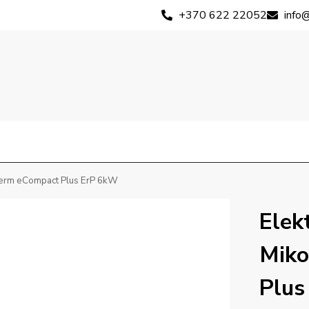
+370 622 22052
info@
koterm eCompact Plus ErP 6kW
Elekt
Miko
Plus