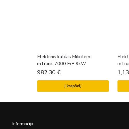
Elektrinis katilas Mikoterm
Elekt
mTronic 7000 ErP 9kW
mTro
982.30
€
1,1
Į krepšelį
Informacija