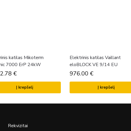
rinis katilas Mikoterm
Elektrinis katilas Vaillant
nic 7000 ErP 24kW
eloBLOCK VE 9/14 EU
32.78
€
976.00
€
Į krepšelį
Į krepšelį
Rekvizitai