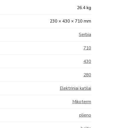
26.4 kg
230 × 430 × 710 mm
Serbia
710
430
280
Elektriniai katilai
Mikoterm
plieno