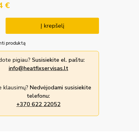
54
€
Į krepšelį
nti produktą
dote pigiau?
Susisiekite el. paštu:
info@heatfixservisas.lt
e klausimų?
Nedvėjodami susisiekite
telefonu:
+370 622 22052