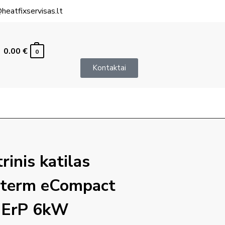
heatfixservisas.lt
0.00
€
0
Kontaktai
rinis katilas
term eCompact
 ErP 6kW