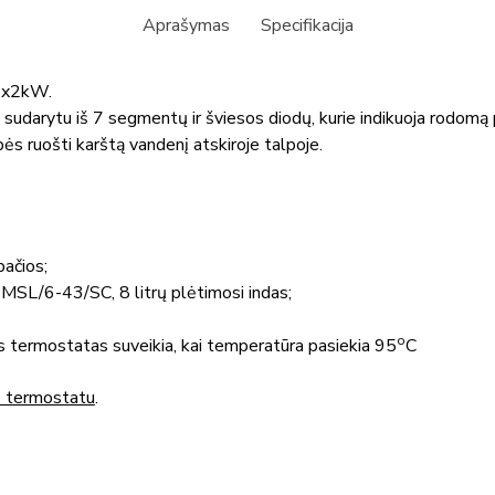
Aprašymas
Specifikacija
 3x2kW.
 sudarytu iš 7 segmentų ir šviesos diodų, kurie indikuoja rodomą
ės ruošti karštą vandenį atskiroje talpoje.
pačios;
a MSL/6-43/SC, 8 litrų plėtimosi indas;
o
s termostatas suveikia, kai temperatūra pasiekia 95
C
o termostatu
.