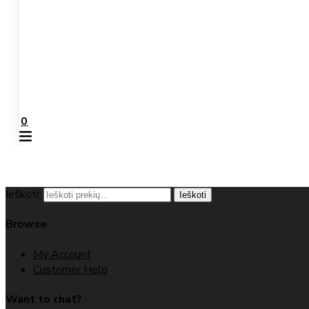
0
Ieškoti:
Ieškoti
Browse
My Account
Customer Help
Want to chat?