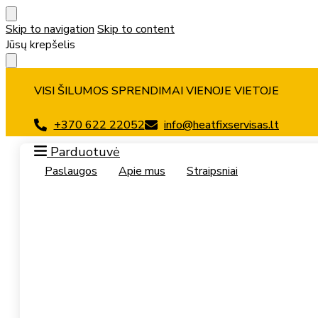
Skip to navigation
Skip to content
Jūsų krepšelis
VISI ŠILUMOS SPRENDIMAI VIENOJE VIETOJE
+370 622 22052
info@heatfixservisas.lt
Parduotuvė
Paslaugos
Apie mus
Straipsniai