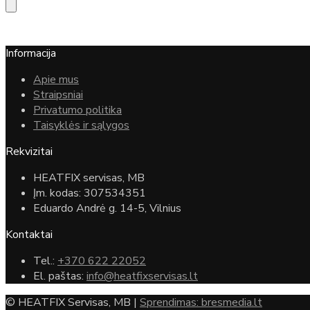
Informacija
Apie mus
Straipsniai
Privatumo politika
Taisyklės ir sąlygos
Rekvizitai
HEATFIX servisas, MB
Įm. kodas: 307534351
Eduardo Andrė g. 14-5, Vilnius
Kontaktai
Tel.:
+370 622 22052
El. paštas:
info@heatfixservisas.lt
© HEATFIX Servisas, MB |
Sprendimas: bresmedia.lt