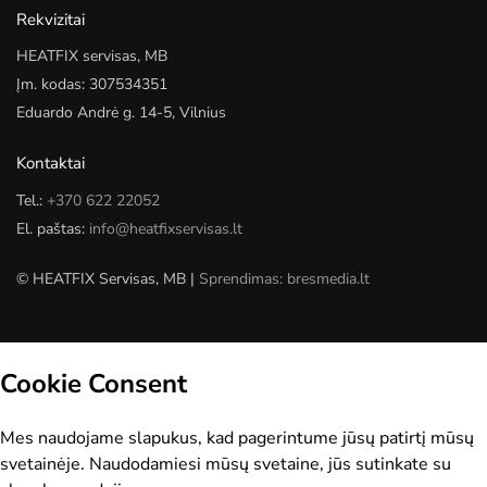
Rekvizitai
HEATFIX servisas, MB
Įm. kodas: 307534351
Eduardo Andrė g. 14-5, Vilnius
Kontaktai
Tel.:
+370 622 22052
El. paštas:
info@heatfixservisas.lt
© HEATFIX Servisas, MB |
Sprendimas: bresmedia.lt