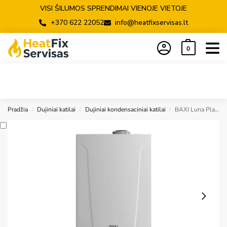
VISI ŠILUMOS SPRENDIMAI VIENOJE VIETOJE
+370 622 22052
info@heatfixservisas.lt
0
Pradžia
Dujiniai katilai
Dujiniai kondensaciniai katilai
BAXI Luna Platinum+ 24 momentinis
/
/
/