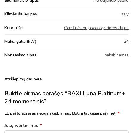
Šilumokaičio tipas
Nerūdijančio plieno
Kilmės šalies pav.
Italy
Kuro rūšis
Gamtinės dujos/suskystintos dujos
Maks. galia (kW)
24
Montavimo tipas
pakabinamas
Atsiliepimų dar nėra.
Būkite pirmas aprašęs “BAXI Luna Platinum+
24 momentinis”
El. pašto adresas nebus skelbiamas.
Būtini laukeliai pažymėti
*
Jūsų įvertinimas
*