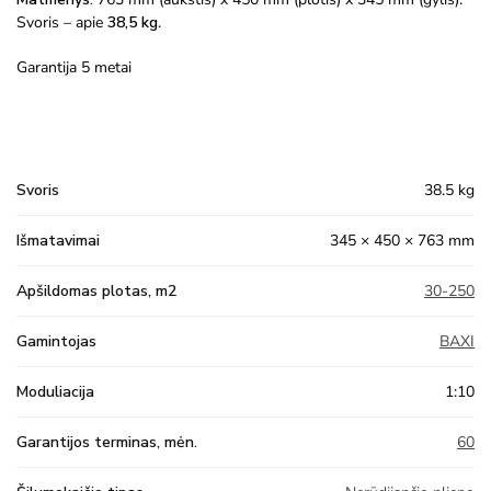
Svoris – apie
38,5 kg
.
Garantija 5 metai
Svoris
38.5 kg
Išmatavimai
345 × 450 × 763 mm
Apšildomas plotas, m2
30-250
Gamintojas
BAXI
Moduliacija
1:10
Garantijos terminas, mėn.
60