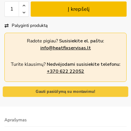
Į krepšelį
Palyginti produktą
Radote pigiau?
Susisiekite el. paštu:
info@heatfixservisas.lt
Turite klausimų?
Nedvėjodami susisiekite telefonu:
+370 622 22052
Gauti pasiūlymą su montavimu!
Aprašymas