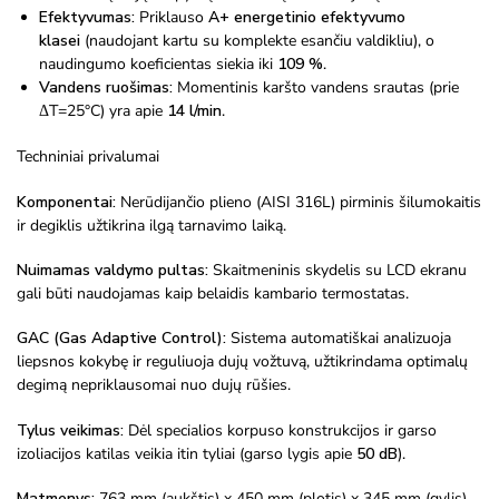
Efektyvumas:
Priklauso
A+ energetinio efektyvumo
klasei
(naudojant kartu su komplekte esančiu valdikliu), o
naudingumo koeficientas siekia iki
109 %
.
Vandens ruošimas:
Momentinis karšto vandens srautas (prie
ΔT=25°C) yra apie
14 l/min
.
Techniniai privalumai
Komponentai:
Nerūdijančio plieno (AISI 316L) pirminis šilumokaitis
ir degiklis užtikrina ilgą tarnavimo laiką.
Nuimamas valdymo pultas:
Skaitmeninis skydelis su LCD ekranu
gali būti naudojamas kaip belaidis kambario termostatas.
GAC (Gas Adaptive Control):
Sistema automatiškai analizuoja
liepsnos kokybę ir reguliuoja dujų vožtuvą, užtikrindama optimalų
degimą nepriklausomai nuo dujų rūšies.
Tylus veikimas:
Dėl specialios korpuso konstrukcijos ir garso
izoliacijos katilas veikia itin tyliai (garso lygis apie
50 dB
).
Matmenys:
763 mm (aukštis) x 450 mm (plotis) x 345 mm (gylis).