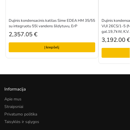
Dujinis kondensacinis katilas Sime EDEA HM 35/55
Dujinis kondensa
su integruotu 55l vandens šildytuvu, ErP
VUI 26CS/1-5 (N-
gal.19,7kW, K.V
2,357.05
€
3,192.00
Į krepšelį
Informacija
Apie mus
Straipsniai
Privatumo politika
Taisyklės ir sąlygos