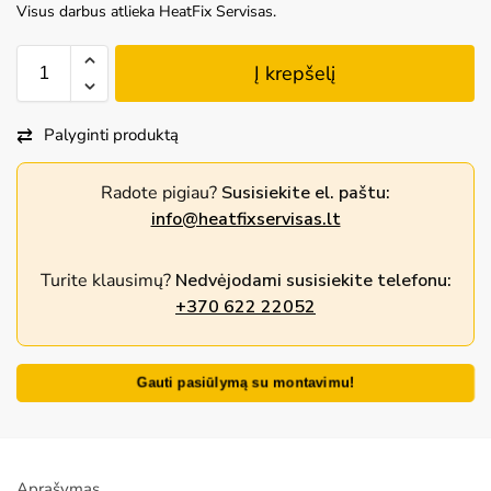
Visus darbus atlieka HeatFix Servisas.
Į krepšelį
Palyginti produktą
Radote pigiau?
Susisiekite el. paštu:
info@heatfixservisas.lt
Turite klausimų?
Nedvėjodami susisiekite telefonu:
+370 622 22052
Gauti pasiūlymą su montavimu!
Aprašymas