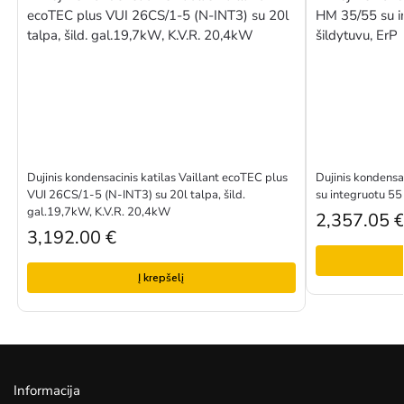
Dujinis kondensacinis katilas Vaillant ecoTEC plus
Dujinis kondens
VUI 26CS/1-5 (N-INT3) su 20l talpa, šild.
su integruotu 55
gal.19,7kW, K.V.R. 20,4kW
2,357.05
3,192.00
€
Į krepšelį
Informacija