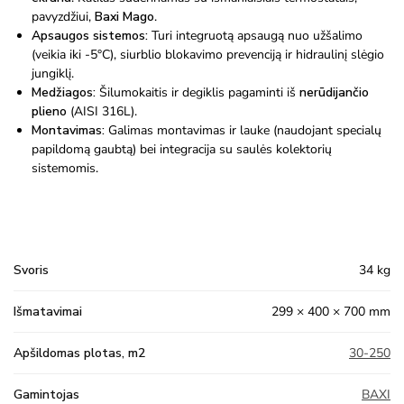
pavyzdžiui,
Baxi Mago
.
Apsaugos sistemos:
Turi integruotą apsaugą nuo užšalimo
(veikia iki -5°C), siurblio blokavimo prevenciją ir hidraulinį slėgio
jungiklį.
Medžiagos:
Šilumokaitis ir degiklis pagaminti iš
nerūdijančio
plieno
(AISI 316L).
Montavimas:
Galimas montavimas ir lauke (naudojant specialų
papildomą gaubtą) bei integracija su saulės kolektorių
sistemomis.
Svoris
34 kg
Išmatavimai
299 × 400 × 700 mm
Apšildomas plotas, m2
30-250
Gamintojas
BAXI