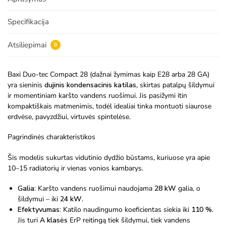
Specifikacija
Atsiliepimai
0
Baxi Duo-tec Compact 28 (dažnai žymimas kaip E28 arba 28 GA)
yra sieninis
dujinis kondensacinis katilas
, skirtas patalpų šildymui
ir momentiniam karšto vandens ruošimui. Jis pasižymi itin
kompaktiškais matmenimis, todėl idealiai tinka montuoti siaurose
erdvėse, pavyzdžiui, virtuvės spintelėse.
Pagrindinės charakteristikos
Šis modelis sukurtas vidutinio dydžio būstams, kuriuose yra apie
10–15 radiatorių ir vienas vonios kambarys.
Galia:
Karšto vandens ruošimui naudojama
28 kW
galia, o
šildymui – iki
24 kW
.
Efektyvumas:
Katilo naudingumo koeficientas siekia iki
110 %
.
Jis turi
A klasės
ErP reitingą tiek šildymui, tiek vandens