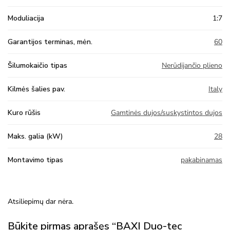
Moduliacija
1:7
Garantijos terminas, mėn.
60
Šilumokaičio tipas
Nerūdijančio plieno
Kilmės šalies pav.
Italy
Kuro rūšis
Gamtinės dujos/suskystintos dujos
Maks. galia (kW)
28
Montavimo tipas
pakabinamas
Atsiliepimų dar nėra.
Būkite pirmas aprašęs “BAXI Duo-tec