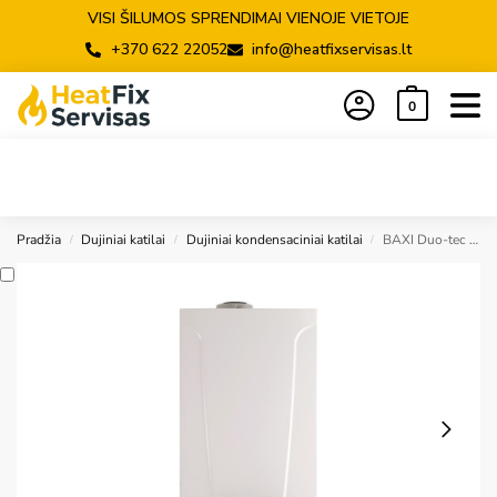
VISI ŠILUMOS SPRENDIMAI VIENOJE VIETOJE
+370 622 22052
info@heatfixservisas.lt
0
Pradžia
Dujiniai katilai
Dujiniai kondensaciniai katilai
BAXI Duo-tec compact E28 momentinis
/
/
/