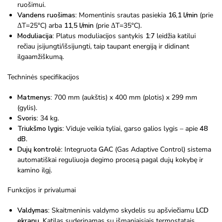
ruošimui.
Vandens ruošimas:
Momentinis srautas pasiekia
16,1 l/min
(prie
ΔT=25°C) arba
11,5 l/min
(prie ΔT=35°C).
Moduliacija:
Platus moduliacijos santykis
1:7
leidžia katilui
rečiau įsijungti/išsijungti, taip taupant energiją ir didinant
ilgaamžiškumą.
Techninės specifikacijos
Matmenys:
700 mm (aukštis) x 400 mm (plotis) x 299 mm
(gylis).
Svoris:
34 kg.
Triukšmo lygis:
Viduje veikia tyliai, garso galios lygis – apie
48
dB
.
Dujų kontrolė:
Integruota
GAC
(Gas Adaptive Control) sistema
automatiškai reguliuoja degimo procesą pagal dujų kokybę ir
kamino ilgį.
Funkcijos ir privalumai
Valdymas:
Skaitmeninis valdymo skydelis su apšviečiamu
LCD
ekranu
. Katilas suderinamas su išmaniaisiais termostatais,