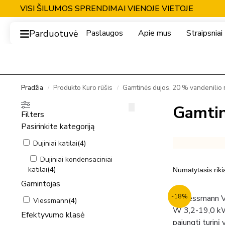
VISI ŠILUMOS SPRENDIMAI VIENOJE VIETOJE
Parduotuvė
Paslaugos
Apie mus
Straipsniai
Pradžia
Produkto Kuro rūšis
Gamtinės dujos, 20 % vandenilio 
/
/
Gamtin
Filters
Pasirinkite kategoriją
Dujiniai katilai
(
4
)
Dujiniai kondensaciniai
katilai
(
4
)
Gamintojas
-18%
Viessmann
(
4
)
Efektyvumo klasė