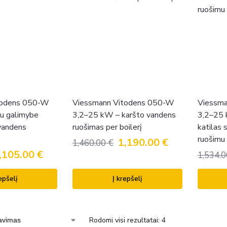
todens 050-W
Viessmann Vitodens 050-W
Viessm
u galimybe
3,2–25 kW – karšto vandens
3,2–25 
 vandens
ruošimas per boilerį
katilas
ruošimu
1,190.00
€
1,460.00
€
,105.00
€
1,534.
epšelį
Į krepšelį
Rodomi visi rezultatai: 4