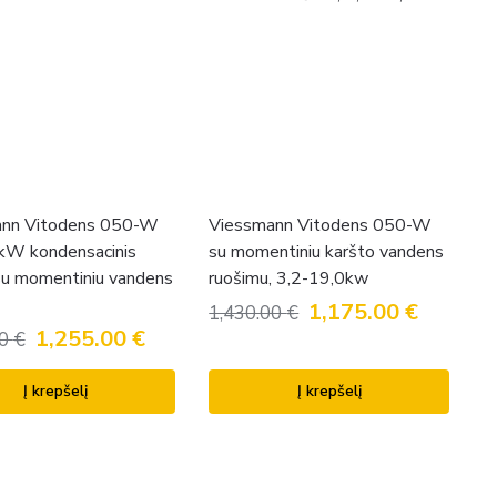
ann Vitodens 050-W
Viessmann Vitodens 050-W
kW kondensacinis
su momentiniu karšto vandens
 su momentiniu vandens
ruošimu, 3,2-19,0kw
1,175.00
€
1,430.00
€
1,255.00
€
00
€
Į krepšelį
Į krepšelį