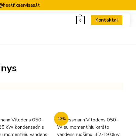
@heatfixservisas.lt
Kontaktai
0
inys
-18%