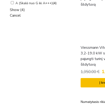
A (Skalė nuo G iki A+++)
(
4
)
Show
(
4
)
Cancel
Viessmann Vi
3,2-19,0 kW s
pajungti turinį
šildytuvą
1
1,350.00
€
Į kr