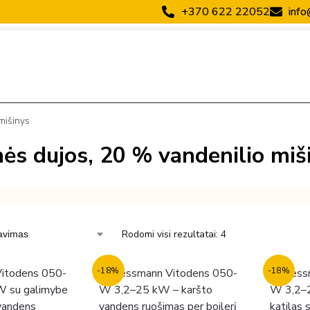
+370 622 22052
info
mišinys
ės dujos, 20 % vandenilio miš
Rodomi visi rezultatai: 4
-18%
-18%