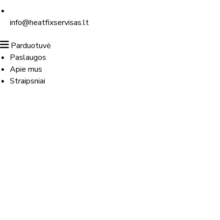
info@heatfixservisas.lt
Parduotuvė
Paslaugos
Apie mus
Straipsniai