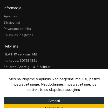
Informacija
Apie mus
Straipsniai
Privatumo politika
Taisyklės ir sąlygos
Rekvizitai
HEATFIX servisas, MB
Įm. kodas: 307534351
Eduardo Andrė g. 14-5, Vilnius
Kontaktai
Tel.:
+370 622 22052
El. paštas:
info@heatfixservisas.lt
© HEATFIX Servisas, MB |
Sprendimas: bresmedia.lt