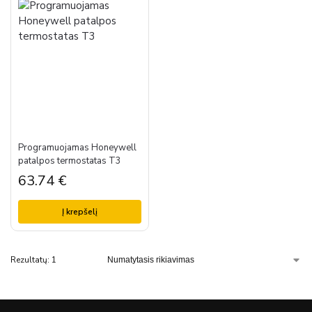
Programuojamas Honeywell
patalpos termostatas T3
63.74
€
Į krepšelį
Rezultatų: 1