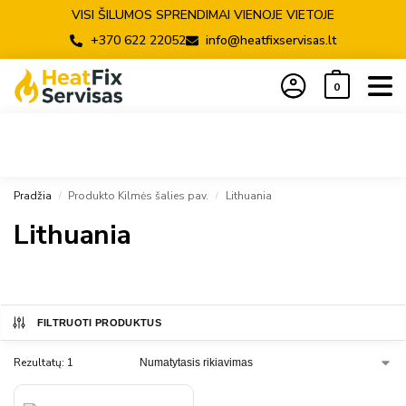
VISI ŠILUMOS SPRENDIMAI VIENOJE VIETOJE
+370 622 22052
info@heatfixservisas.lt
0
Pradžia
Produkto Kilmės šalies pav.
Lithuania
/
/
Lithuania
FILTRUOTI PRODUKTUS
Rezultatų: 1