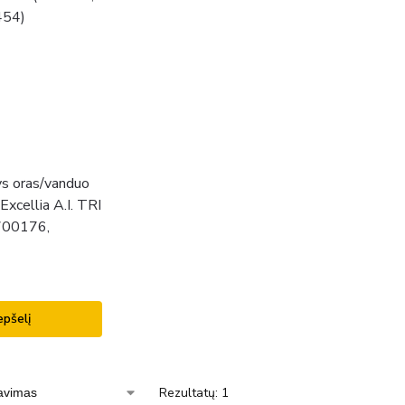
ys oras/vanduo
Excellia A.I. TRI
700176,
epšelį
Rezultatų: 1