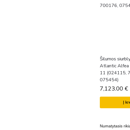
Šilumos siurbl
Atlantic Alfea 
11 (024115, 
075454)
7,123.00
€
Į kr