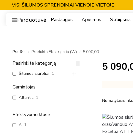
VISI ŠILUMOS SPRENDIMAI VIENOJE VIETOJE
Parduotuvė
Paslaugos
Apie mus
Straipsniai
Pradžia
Produkto Elektr.galia (W)
5 090,00
/
/
Pasirinkite kategoriją
5 090,
Šilumos siurbliai
1
Gamintojas
Atlantic
1
Efektyvumo klasė
A
1