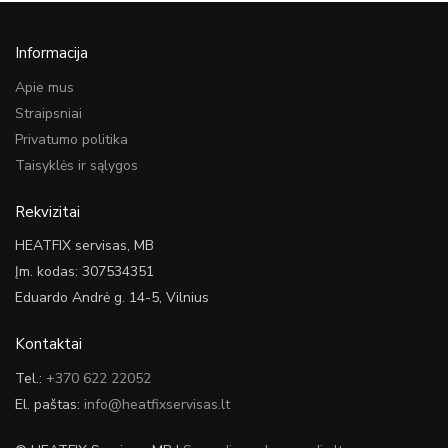
Informacija
Apie mus
Straipsniai
Privatumo politika
Taisyklės ir sąlygos
Rekvizitai
HEATFIX servisas, MB
Įm. kodas: 307534351
Eduardo Andrė g. 14-5, Vilnius
Kontaktai
Tel.:
+370 622 22052
El. paštas:
info@heatfixservisas.lt