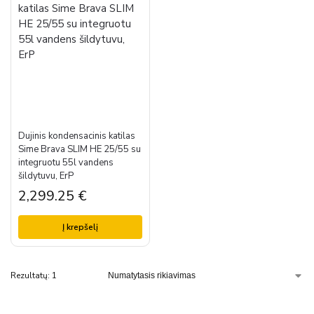
Dujinis kondensacinis katilas
Sime Brava SLIM HE 25/55 su
integruotu 55l vandens
šildytuvu, ErP
2,299.25
€
Į krepšelį
Rezultatų: 1