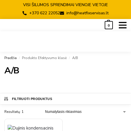
VISI ŠILUMOS SPRENDIMAI VIENOJE VIETOJE
+370 622 22052
info@heatfixservisas.lt
0
Pradžia
Produkto Efektyvumo klasė
A/B
/
/
A/B
FILTRUOTI PRODUKTUS
Rezultatų: 1