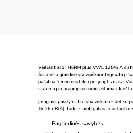
Vaillant aroTHERM plus VWL 125/6 A
su h
Šaltnešio grandinė yra visiškai integruota į iš
pašalina freono nuotėkio per jungtis riziką. V
sistema pilnai aprūpina namus šiluma ir karštu
Įrenginys pasižymi itin tyliu veikimu – dėl kor
tik 36 dB(A), todėl siurblį galima montuoti n
Pagrindinės savybės