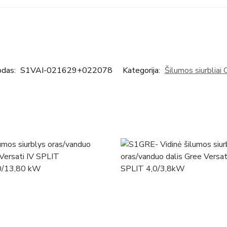
odas:
S1VAI-021629+022078
Kategorija:
Šilumos siurbliai