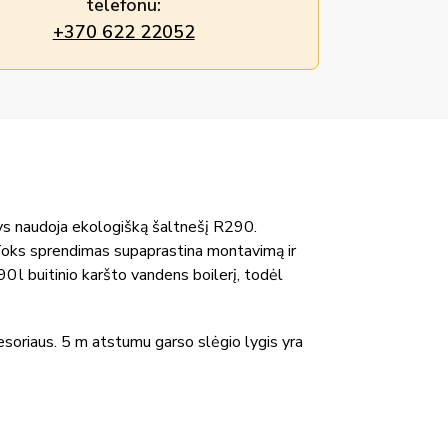
telefonu:
+370 622 22052
 naudoja ekologišką šaltnešį R290.
į. Toks sprendimas supaprastina montavimą ir
 l buitinio karšto vandens boilerį, todėl
presoriaus. 5 m atstumu garso slėgio lygis yra