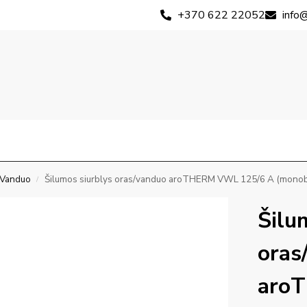
+370 622 22052
info@
s–Vanduo
Šilumos siurblys oras/vanduo aroTHERM VWL 125/6 A (monob
/
Šilu
oras
aro