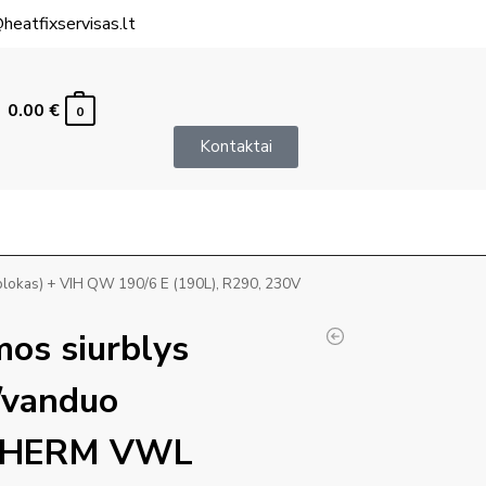
heatfixservisas.lt
0.00
€
0
Kontaktai
lokas) + VIH QW 190/6 E (190L), R290, 230V
mos siurblys
/vanduo
THERM VWL