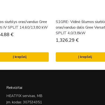
os siurblys oras/vanduo Gree
S1GRE- Vidinė šilumos siurbl
ti IV SPLIT 14,60/13,80 kW
oras/vanduo dalis Gree Versati
SPLIT 4,0/3,8kW
74.88
€
1,326.29
€
Į krepšelį
Į krepšelį
Rekvizitai
HEATFIX servisas, MB
Įm. kodas: 307534351