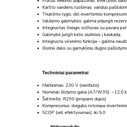
Platus veikimo diapazonas: efektyvus darb
Karšto vandens ruošimas: vanduo pašildom
Triukšmo lygis: dėl inverterinio kompresoria
Valdymo galimybės: galima prijungti rezervin
Integruotas trieigis vožtuvas su pavara pa
Galimybė jungti kelis siurblius į kaskadą.
Integruota vėsinimo funkcija – galima naudo
Išorinė dalis su gamykliniu dugno pašildymo 
Techniniai parametrai
Maitinimas: 230 V (vienfazis)
Nominali šildymo galia (A7/W35): ~12,5
Šaltnešis: R290 (propano dujos)
Kompresorius: dvigubo rotoriaus inverterini
SCOP (vid. efektyvumas): iki 5,0
Hidromodulis