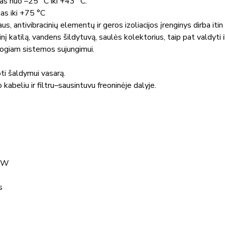
as nuo –25 °C iki +43 °C.
as iki +75 °C
us, antivibracinių elementų ir geros izoliacijos įrenginys dirba iti
į katilą, vandens šildytuvą, saulės kolektorius, taip pat valdyti 
togiam sistemos sujungimui.
ti šaldymui vasarą.
kabeliu ir filtru–sausintuvu freoninėje dalyje.
 kW
s