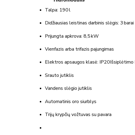
Talpa: 190 l
Didžiausias leistinas darbinis slėgis: 3 barai
Prijungta apkrova: 8,5 kW
Vienfazis arba trifazis pajungimas
Elektros apsaugos klasė: IP20Išsiplėtimo
Srauto jutiklis
Vandens slėgio jutiklis
Automatinis oro siurblys
Trijų krypčių vožtuvas su pavara