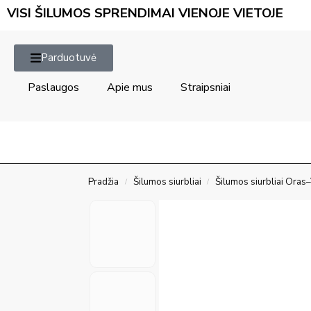
VISI ŠILUMOS SPRENDIMAI VIENOJE VIETOJE
Parduotuvė
Paslaugos
Apie mus
Straipsniai
Pradžia
Šilumos siurbliai
Šilumos siurbliai Ora
/
/