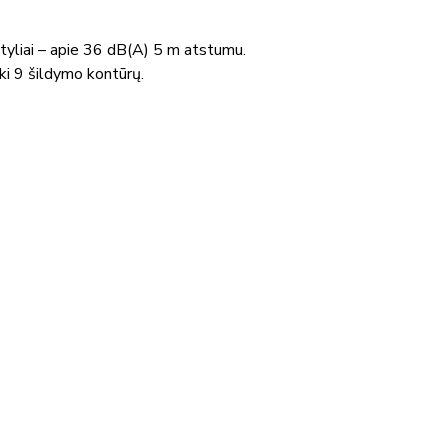
n tyliai – apie 36 dB(A) 5 m atstumu.
iki 9 šildymo kontūrų.