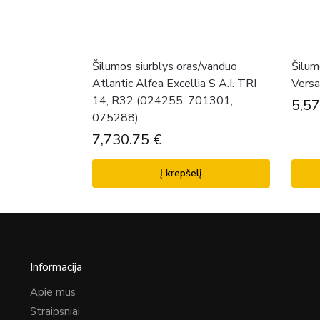
Šilumos siurblys oras/vanduo
Šilum
Atlantic Alfea Excellia S A.I. TRI
Versa
14, R32 (024255, 701301,
5,5
075288)
7,730.75
€
Į krepšelį
Informacija
Apie mus
Straipsniai