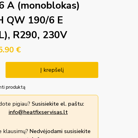
6 A (monoblokas)
H QW 190/6 E
L), R290, 230V
5.90
€
Į krepšelį
nti produktą
dote pigiau?
Susisiekite el. paštu:
info@heatfixservisas.lt
e klausimų?
Nedvėjodami susisiekite