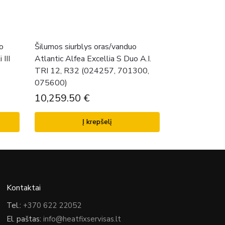
io
Šilumos siurblys oras/vanduo
 III
Atlantic Alfea Excellia S Duo A.I.
TRI 12, R32 (024257, 701300,
075600)
10,259.50
€
Į krepšelį
Kontaktai
Tel.:
+370 622 22052
El. paštas:
info@heatfixservisas.lt