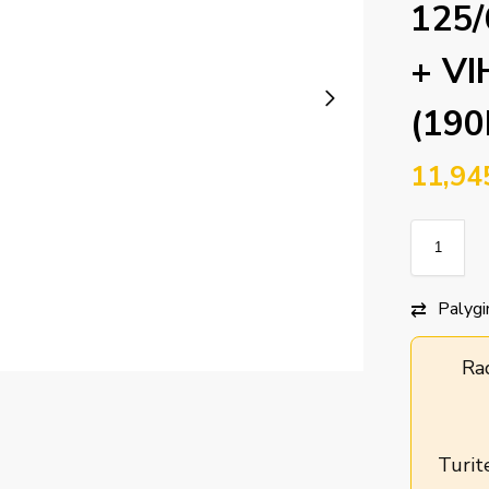
125/
+ VI
(190
11,94
Palygi
Ra
Turit