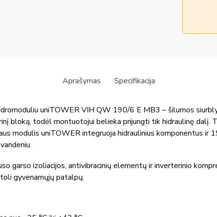
Aprašymas
Specifikacija
idromoduliu uniTOWER VIH QW 190/6 E MB3 – šilumos siurblys
orinį bloką, todėl montuotojui belieka prijungti tik hidraulinę dal
idaus modulis uniTOWER integruoja hidraulinius komponentus ir 190
 vandeniu.
puso garso izoliacijos, antivibracinių elementų ir inverterinio kom
etoli gyvenamųjų patalpų.