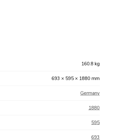
160.8 kg
693 × 595 × 1880 mm
Germany
1880
595
693