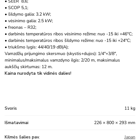
• SEER 8,6;
• SCOP 5,1;
• šildymo galia: 3.2 kW;
• vėsinimo galia: 2.5 kW;
• freonas – R32;
• darbinės temperatūros ribos vėsinimo režime: nuo -15 iki +46°C;
• darbinės temperatūros ribos šildymo režime: nuo -15 iki +24°C;
• triukšmo lygis: 44/40/19 dB(A);
Vamzdžių prijungimo skersmuo (skystis+dujos): 1/4″+3/8″,
minimalus/maksimalus vamzdyno ilgis: 2/20 m, maksimalus
aukščių skirtumas: 12 m.
Kaina nurodyta tik vidinės dalies!
Svoris
11 kg
Išmatavimai
226 × 800 × 293 mm
Kilmės šalies pav.
Japan