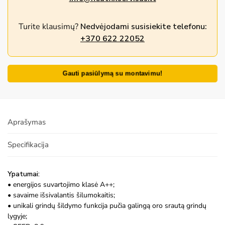
Turite klausimų?
Nedvėjodami susisiekite telefonu:
+370 622 22052
Gauti pasiūlymą su montavimu!
Aprašymas
Specifikacija
Ypatumai:
• energijos suvartojimo klasė A++;
• savaime išsivalantis šilumokaitis;
• unikali grindų šildymo funkcija pučia galingą oro srautą grindų
lygyje;