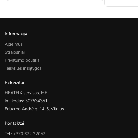
Informacija
Apie mus
Straipsniai
Privatumo politika
Taisyklės ir sąlygos
Rekvizitai
HEATFIX servisas, MB
Įm. kodas: 307534351
Eduardo Andrė g. 14-5, Vilnius
Kontaktai
Tel.:
+370 622 22052