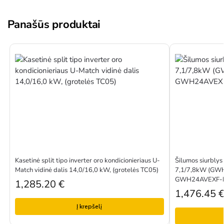
Panašūs produktai
Kasetinė split tipo inverter oro kondicionieriaus U-
Šilumos siurblys
Match vidinė dalis 14,0/16,0 kW, (grotelės TC05)
7,1/7,8kW (GW
GWH24AVEXF-D
1,285.20
€
1,476.45
Į krepšelį