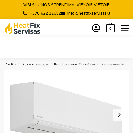
VISI ŠILUMOS SPRENDIMAI VIENOJE VIETOJE
+370 622 22052
info@heatfixservisas.lt
0
Pradžia
Šilumos siurbliai
Kondicionieriai Oras–Oras
Sieninė inverter split tipo dalis Toshiba SHORAI EDGE (R32 freonas) 0.89~2.9/0.9~4.8 kW
/
/
/