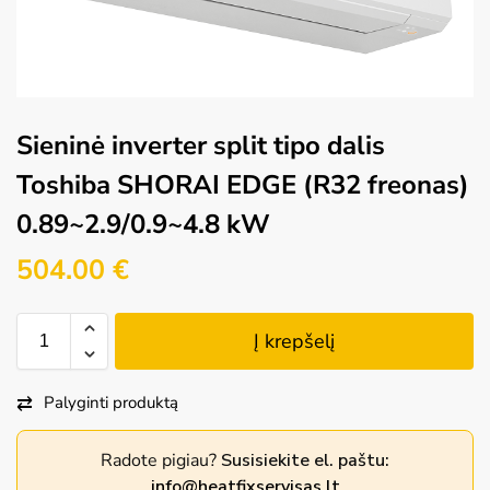
Sieninė inverter split tipo dalis
Toshiba SHORAI EDGE (R32 freonas)
0.89~2.9/0.9~4.8 kW
504.00
€
Į krepšelį
Palyginti produktą
Radote pigiau?
Susisiekite el. paštu:
info@heatfixservisas.lt