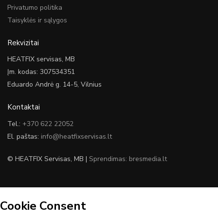
Privatumo politika
Taisyklės ir sąlygos
Rekvizitai
HEATFIX servisas, MB
Įm. kodas: 307534351
Eduardo Andrė g. 14-5, Vilnius
Kontaktai
Tel.:
+370 622 22052
El. paštas:
info@heatfixservisas.lt
© HEATFIX Servisas, MB |
Sprendimas: bresmedia.lt