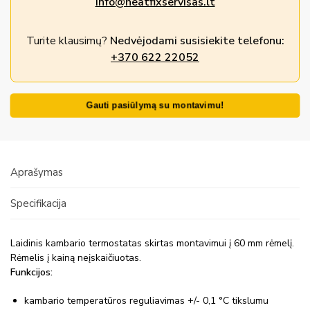
info@heatfixservisas.lt
Turite klausimų?
Nedvėjodami susisiekite telefonu:
+370 622 22052
Gauti pasiūlymą su montavimu!
Aprašymas
Specifikacija
Laidinis kambario termostatas skirtas montavimui į 60 mm rėmelį.
Rėmelis į kainą neįskaičiuotas.
Funkcijos:
kambario temperatūros reguliavimas +/- 0,1 °C tikslumu