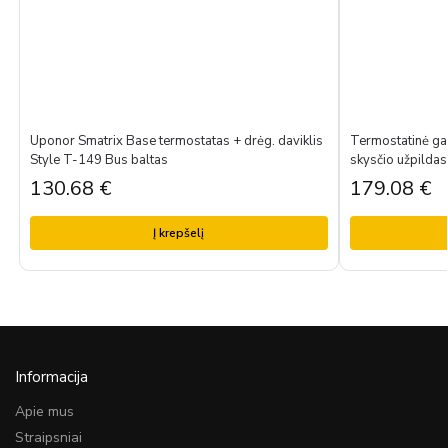
Uponor Smatrix Base termostatas + drėg. daviklis
Termostatinė ga
Style T-149 Bus baltas
skysčio užpildas
130.68
€
179.08
€
Į krepšelį
Informacija
Apie mus
Straipsniai