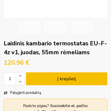
Laidinis kambario termostatas EU-F-
4z v1, juodas, 55mm rėmeliams
120.96
€
Į krepšelį
Palyginti produktą
Radote pigiau?
Susisiekite el. paštu: