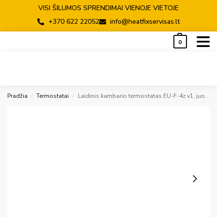
VISI ŠILUMOS SPRENDIMAI VIENOJE VIETOJE
+370 622 22052
info@heatfixservisas.lt
0
Pradžia
Termostatai
Laidinis kambario termostatas EU-F-4z v1, juodas, 55mm rėmeliams
/
/