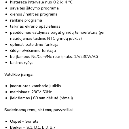
histerezė intervale nuo 0,2 iki 4 °C
savaitės šildymo programa
dienos / nakties programa
rankinė programa
laikinas ekrano apšvietimas
papildomas valdymas pagal grindų temperatūrą (jei
naudojamas laidinis NTC grindų jutiklis)
optimali paleidimo funkcija
šildymo/vėsinimo funkcija
be įtampos No/Com/Nc relė (maks. 1A/230V/AC)
laidinis ryšys
Valdiklio įranga:
įmontuotas kambario jutiklis
maitinimas: 230V 50Hz
įleidžiamas į 60 mm dėžutė (rėmelį)
Suderinamų rėmų sistemų pavyzdžiai:
Ospel
– Sonata
Berker
– S.1, B.1, B.3, B.7