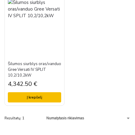
Šilumos siurblys oras/vanduo
Gree Versati IV SPLIT
10,2/10,2kW
4,342.50
€
Į krepšelį
Rezultatų: 1