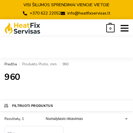
VISI ŠILUMOS SPRENDIMAI VIENOJE VIETOJE
+370 622 22052
info@heatfixservisas.lt
0
Pradžia
Produkto Plotis, mm
960
/
/
960
FILTRUOTI PRODUKTUS
Rezultatų: 1