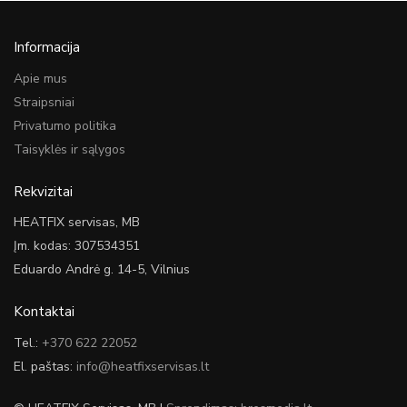
Informacija
Apie mus
Straipsniai
Privatumo politika
Taisyklės ir sąlygos
Rekvizitai
HEATFIX servisas, MB
Įm. kodas: 307534351
Eduardo Andrė g. 14-5, Vilnius
Kontaktai
Tel.:
+370 622 22052
El. paštas:
info@heatfixservisas.lt