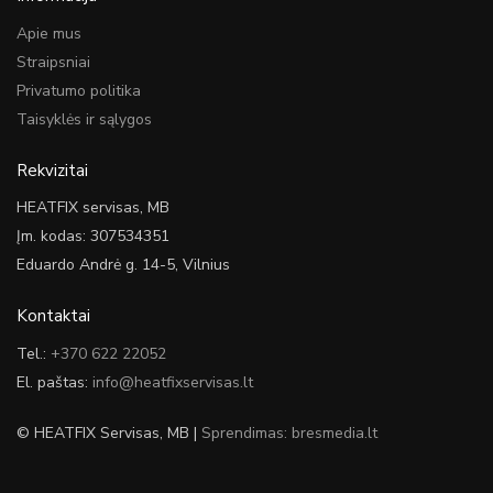
Apie mus
Straipsniai
Privatumo politika
Taisyklės ir sąlygos
Rekvizitai
HEATFIX servisas, MB
Įm. kodas: 307534351
Eduardo Andrė g. 14-5, Vilnius
Kontaktai
Tel.:
+370 622 22052
El. paštas:
info@heatfixservisas.lt
© HEATFIX Servisas, MB |
Sprendimas: bresmedia.lt