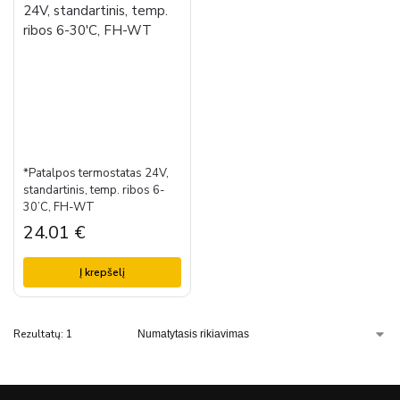
*Patalpos termostatas 24V,
standartinis, temp. ribos 6-
30’C, FH-WT
24.01
€
Į krepšelį
Rezultatų: 1