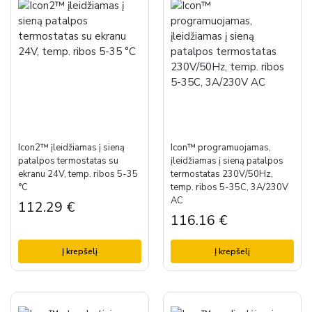
Icon2™ įleidžiamas į sieną
Icon™ programuojamas,
patalpos termostatas su
įleidžiamas į sieną patalpos
ekranu 24V, temp. ribos 5-35
termostatas 230V/50Hz,
°C
temp. ribos 5-35C, 3A/230V
AC
112.29
€
116.16
€
Į krepšelį
Į krepšelį