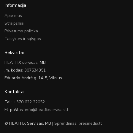
Informacija
Apie mus
Straipsniai
Privatumo politika
Taisyklės ir sąlygos
Rekvizitai
HEATFIX servisas, MB
Įm. kodas: 307534351
Eduardo Andrė g. 14-5, Vilnius
Kontaktai
Tel.:
+370 622 22052
El. paštas:
info@heatfixservisas.lt
© HEATFIX Servisas, MB |
Sprendimas: bresmedia.lt