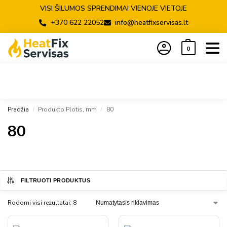
VISI ŠILUMOS SPRENDIMAI VIENOJE VIETOJE
+370 622 22052
info@heatfixservisas.lt
0
Pradžia
Produkto Plotis, mm
80
/
/
80
FILTRUOTI PRODUKTUS
Rodomi visi rezultatai: 8