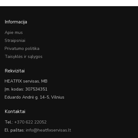
Informacija
Apie mus
Straipsniai
Privatumo politika
Taisyklės ir sąlygos
Rekvizitai
HEATFIX servisas, MB
Įm. kodas: 307534351
Eduardo Andrė g. 14-5, Vilnius
Kontaktai
Tel.:
+370 622 22052
El. paštas:
info@heatfixservisas.lt