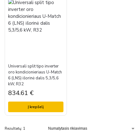
Universali split tipo inverter
oro kondicionieriaus U-Match
6 (LNS) išorinė dalis 5,3/5,6
kW, R32
834.61
€
Į krepšelį
Rezultatų: 1