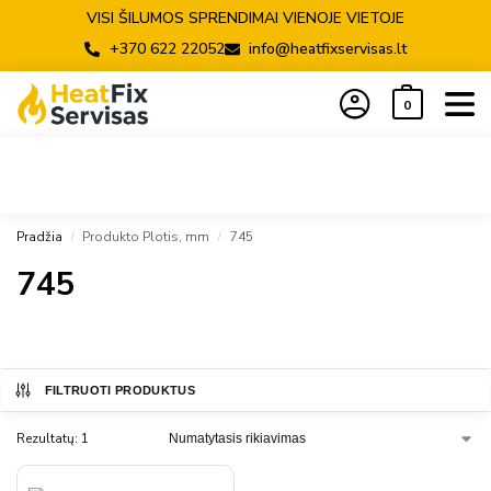
VISI ŠILUMOS SPRENDIMAI VIENOJE VIETOJE
+370 622 22052
info@heatfixservisas.lt
0
Pradžia
Produkto Plotis, mm
745
/
/
745
FILTRUOTI PRODUKTUS
Rezultatų: 1