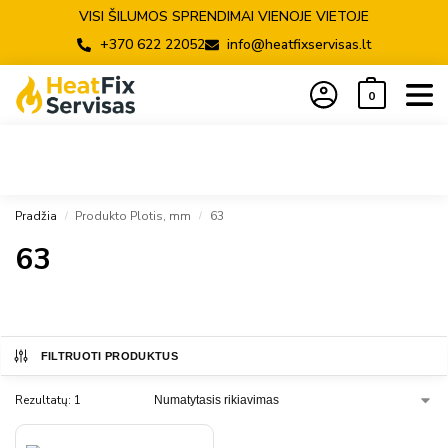
VISI ŠILUMOS SPRENDIMAI VIENOJE VIETOJE
+370 622 22052
info@heatfixservisas.lt
0
Pradžia
Produkto Plotis, mm
63
/
/
63
FILTRUOTI PRODUKTUS
Rezultatų: 1