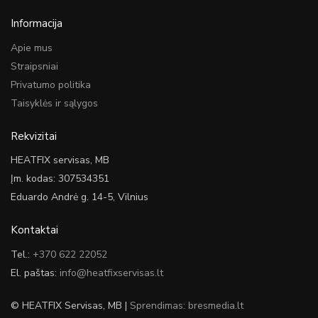
Informacija
Apie mus
Straipsniai
Privatumo politika
Taisyklės ir sąlygos
Rekvizitai
HEATFIX servisas, MB
Įm. kodas: 307534351
Eduardo Andrė g. 14-5, Vilnius
Kontaktai
Tel.:
+370 622 22052
El. paštas:
info@heatfixservisas.lt
© HEATFIX Servisas, MB |
Sprendimas: bresmedia.lt