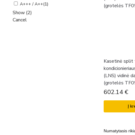
A+++ / A++
(
1
)
Show
(
2
)
Cancel
Kasetinė split 
kondicionieria
(LNS) vidinė d
(grotelės TF0
602.14
€
Į kr