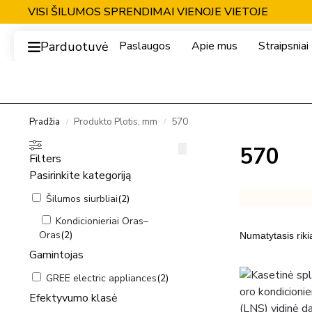
VISI ŠILUMOS SPRENDIMAI VIENOJE VIETOJE
Parduotuvė
Paslaugos
Apie mus
Straipsniai
Pradžia
Produkto Plotis, mm
570
/
/
570
Filters
Pasirinkite kategoriją
Šilumos siurbliai
(
2
)
Kondicionieriai Oras–
Oras
(
2
)
Gamintojas
GREE electric appliances
(
2
)
Efektyvumo klasė