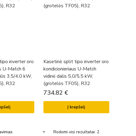
tipo inverter oro
Kasetinė split tipo inverter oro
us U-Match 6
kondicionieriaus U-Match
alis 3,5/4,0 kW,
vidinė dalis 5,0/5,5 kW,
5), R32
(grotelės TF05), R32
734.82
€
epšelį
Į krepšelį
Rodomi visi rezultatai: 2