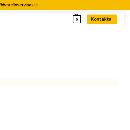
@heatfixservisas.lt
Kontaktai
0