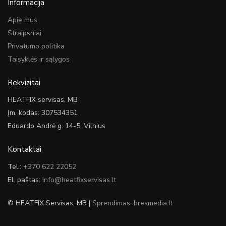
Informacija
Apie mus
Straipsniai
Privatumo politika
Taisyklės ir sąlygos
Rekvizitai
HEATFIX servisas, MB
Įm. kodas: 307534351
Eduardo Andrė g. 14-5, Vilnius
Kontaktai
Tel.:
+370 622 22052
El. paštas:
info@heatfixservisas.lt
© HEATFIX Servisas, MB |
Sprendimas: bresmedia.lt