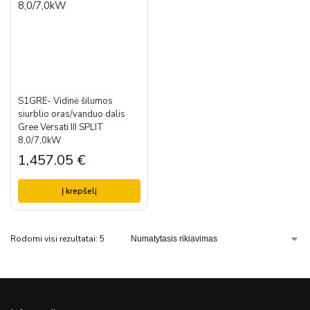
S1GRE- Vidinė šilumos
siurblio oras/vanduo dalis
Gree Versati III SPLIT
8,0/7,0kW
1,457.05
€
Į krepšelį
Rodomi visi rezultatai: 5