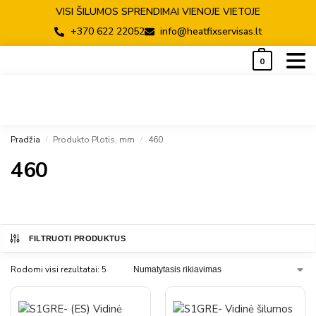
VISI ŠILUMOS SPRENDIMAI VIENOJE VIETOJE
+370 622 22052
info@heatfixservisas.lt
0
Pradžia
Produkto Plotis, mm
460
/
/
460
FILTRUOTI PRODUKTUS
Rodomi visi rezultatai: 5