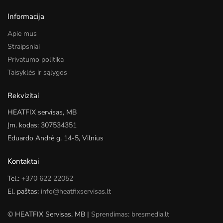
Informacija
Apie mus
Straipsniai
Privatumo politika
Taisyklės ir sąlygos
Rekvizitai
HEATFIX servisas, MB
Įm. kodas: 307534351
Eduardo Andrė g. 14-5, Vilnius
Kontaktai
Tel.:
+370 622 22052
El. paštas:
info@heatfixservisas.lt
© HEATFIX Servisas, MB |
Sprendimas: bresmedia.lt