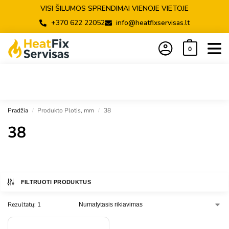
VISI ŠILUMOS SPRENDIMAI VIENOJE VIETOJE
+370 622 22052
info@heatfixservisas.lt
0
Pradžia
Produkto Plotis, mm
38
/
/
38
FILTRUOTI PRODUKTUS
Rezultatų: 1