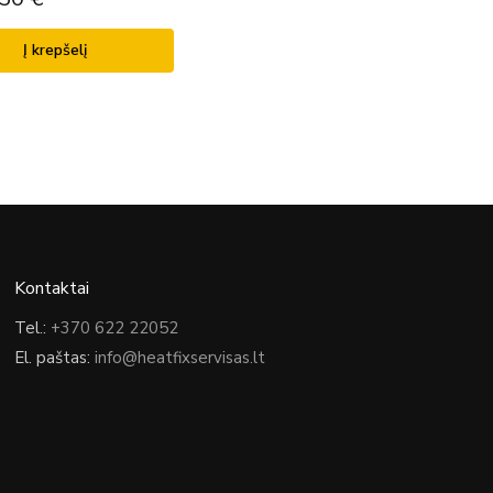
Į krepšelį
Kontaktai
Tel.:
+370 622 22052
El. paštas:
info@heatfixservisas.lt