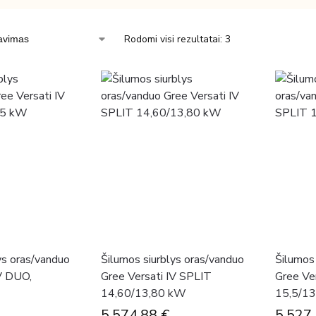
Rodomi visi rezultatai: 3
ys oras/vanduo
Šilumos siurblys oras/vanduo
Šilumos 
IV DUO,
Gree Versati IV SPLIT
Gree Ve
14,60/13,80 kW
15,5/1
5,574.88
€
5,527