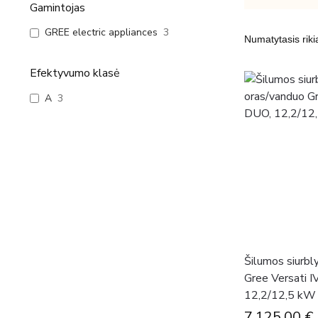
Gamintojas
GREE electric appliances
3
Efektyvumo klasė
A
3
Šilumos siurbl
Gree Versati 
12,2/12,5 kW
7,125.00
€