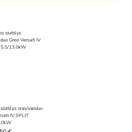
siurblys oras/vanduo
rsati IV SPLIT
3,0kW
.50
€