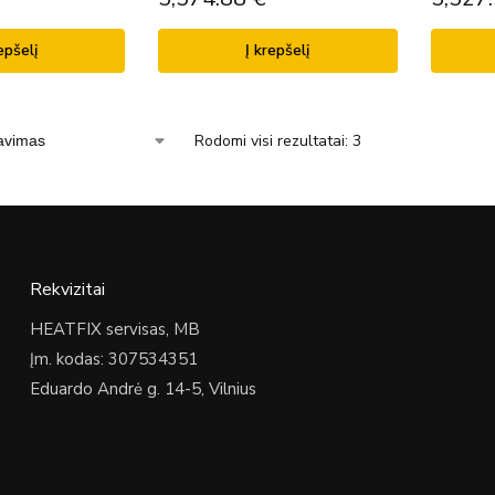
epšelį
Į krepšelį
Rodomi visi rezultatai: 3
Rekvizitai
HEATFIX servisas, MB
Įm. kodas: 307534351
Eduardo Andrė g. 14-5, Vilnius