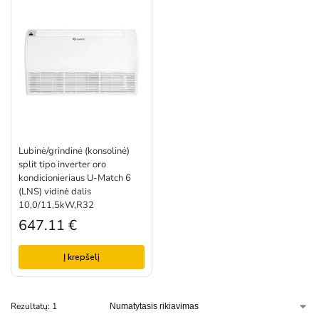
Lubinė/grindinė (konsolinė)
split tipo inverter oro
kondicionieriaus U-Match 6
(LNS) vidinė dalis
10,0/11,5kW,R32
647.11
€
Į krepšelį
Rezultatų: 1