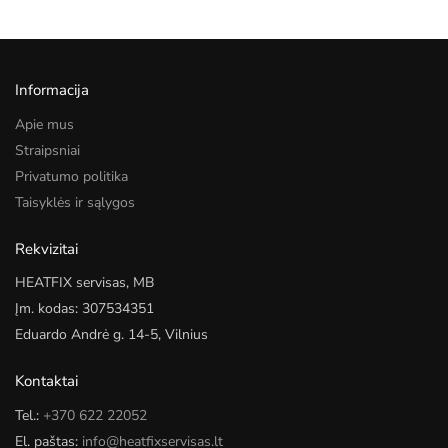
Informacija
Apie mus
Straipsniai
Privatumo politika
Taisyklės ir sąlygos
Rekvizitai
HEATFIX servisas, MB
Įm. kodas: 307534351
Eduardo Andrė g. 14-5, Vilnius
Kontaktai
Tel.:
+370 622 22052
El. paštas:
info@heatfixservisas.lt