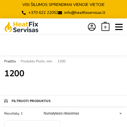
VISI ŠILUMOS SPRENDIMAI VIENOJE VIETOJE
+370 622 22052
info@heatfixservisas.lt
0
Pradžia
Produkto Plotis, mm
1200
/
/
1200
FILTRUOTI PRODUKTUS
Rezultatų: 1