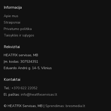
Informacija
Apie mus
Straipsniai
Privatumo politika
Taisyklės ir sąlygos
Rekvizitai
HEATFIX servisas, MB
Įm. kodas: 307534351
Eduardo Andrė g. 14-5, Vilnius
Kontaktai
Tel.:
+370 622 22052
El. paštas:
info@heatfixservisas.lt
© HEATFIX Servisas, MB |
Sprendimas: bresmedia.lt