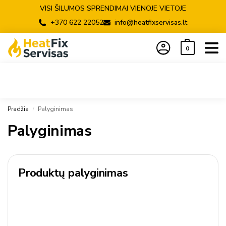
VISI ŠILUMOS SPRENDIMAI VIENOJE VIETOJE
+370 622 22052
info@heatfixservisas.lt
0
Pradžia
Palyginimas
/
Palyginimas
Produktų palyginimas