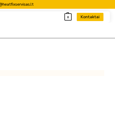
@heatfixservisas.lt
Kontaktai
0