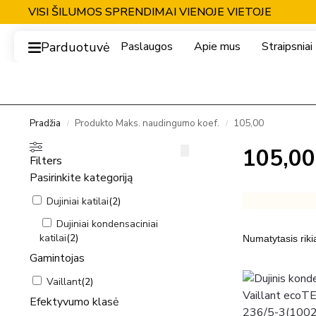
VISI ŠILUMOS SPRENDIMAI VIENOJE VIETOJE
Parduotuvė
Paslaugos
Apie mus
Straipsniai
Pradžia
Produkto Maks. naudingumo koef.
105,00
/
/
105,00
Filters
Pasirinkite kategoriją
Dujiniai katilai
(
2
)
Dujiniai kondensaciniai
katilai
(
2
)
Gamintojas
Vaillant
(
2
)
Efektyvumo klasė