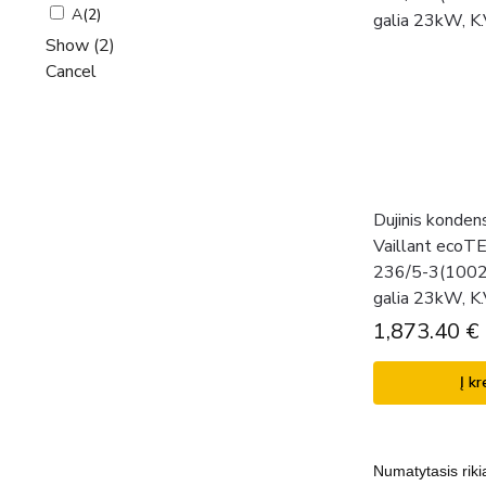
A
(
2
)
Show
(
2
)
Cancel
Dujinis kondens
Vaillant eco
236/5-3(10021
galia 23kW, K
1,873.40
€
Į kr