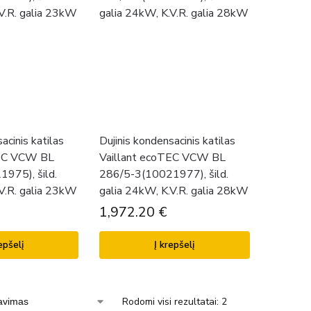
acinis katilas
Dujinis kondensacinis katilas
TEC VCW BL
Vaillant ecoTEC VCW BL
975), šild.
286/5-3(10021977), šild.
.V.R. galia 23kW
galia 24kW, K.V.R. galia 28kW
1,972.20
€
epšelį
Į krepšelį
Rodomi visi rezultatai: 2