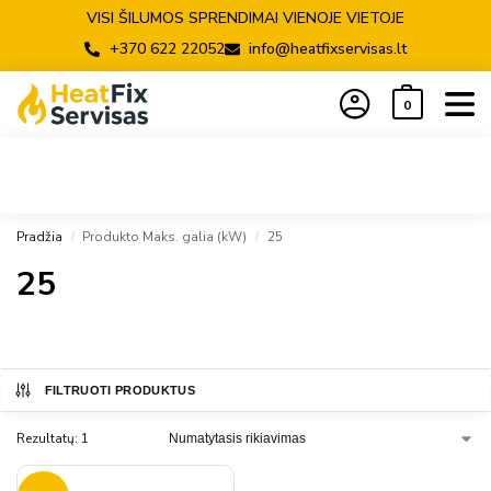
VISI ŠILUMOS SPRENDIMAI VIENOJE VIETOJE
+370 622 22052
info@heatfixservisas.lt
0
Pradžia
Produkto Maks. galia (kW)
25
/
/
25
FILTRUOTI PRODUKTUS
Rezultatų: 1