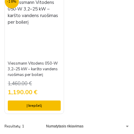
-18%
Viessmann Vitodens 050-W
3,2–25 kW – karšto vandens
ruošimas per boilerį
1,460.00
€
1,190.00
€
Į krepšelį
Rezultatų: 1