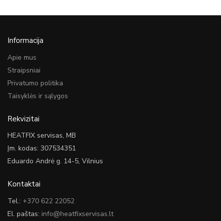
Informacija
Apie mus
Straipsniai
Privatumo politika
Taisyklės ir sąlygos
Rekvizitai
HEATFIX servisas, MB
Įm. kodas: 307534351
Eduardo Andrė g. 14-5, Vilnius
Kontaktai
Tel.:
+370 622 22052
El. paštas:
info@heatfixservisas.lt