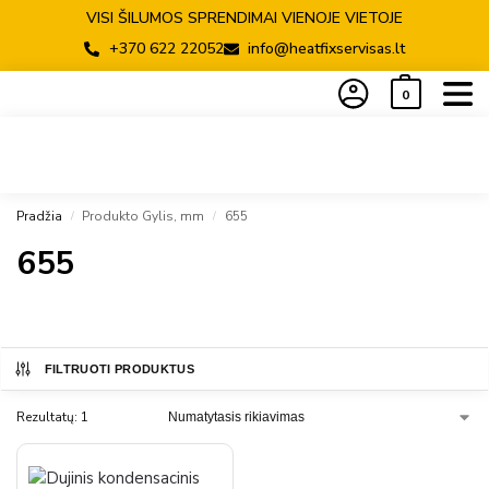
VISI ŠILUMOS SPRENDIMAI VIENOJE VIETOJE
+370 622 22052
info@heatfixservisas.lt
0
Pradžia
Produkto Gylis, mm
655
/
/
655
FILTRUOTI PRODUKTUS
Rezultatų: 1