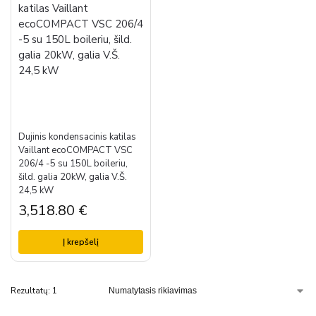
Dujinis kondensacinis katilas
Vaillant ecoCOMPACT VSC
206/4 -5 su 150L boileriu,
šild. galia 20kW, galia V.Š.
24,5 kW
3,518.80
€
Į krepšelį
Rezultatų: 1