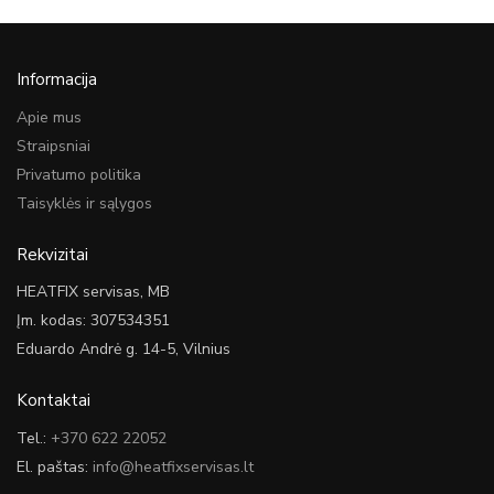
Informacija
Apie mus
Straipsniai
Privatumo politika
Taisyklės ir sąlygos
Rekvizitai
HEATFIX servisas, MB
Įm. kodas: 307534351
Eduardo Andrė g. 14-5, Vilnius
Kontaktai
Tel.:
+370 622 22052
El. paštas:
info@heatfixservisas.lt