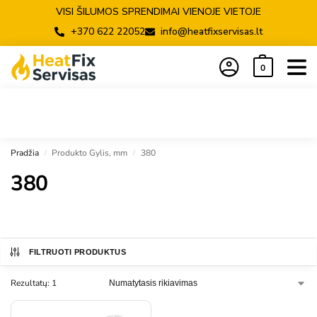
VISI ŠILUMOS SPRENDIMAI VIENOJE VIETOJE
+370 622 22052
info@heatfixservisas.lt
0
Pradžia
Produkto Gylis, mm
380
/
/
380
FILTRUOTI PRODUKTUS
Rezultatų: 1