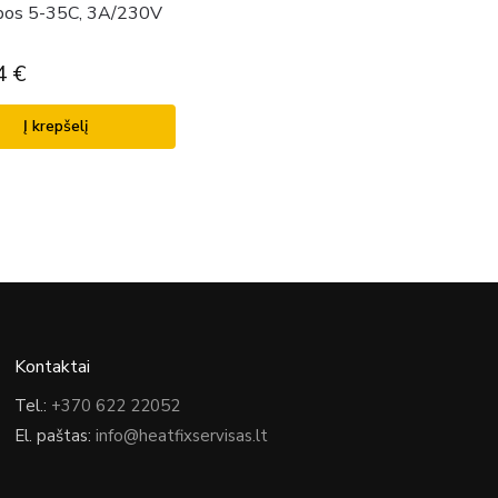
ibos 5-35C, 3A/230V
4
€
Į krepšelį
Kontaktai
Tel.:
+370 622 22052
El. paštas:
info@heatfixservisas.lt