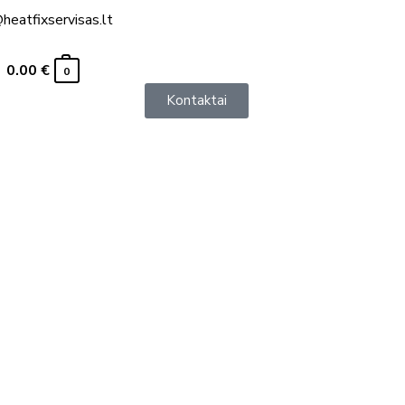
heatfixservisas.lt
0.00
€
0
Kontaktai