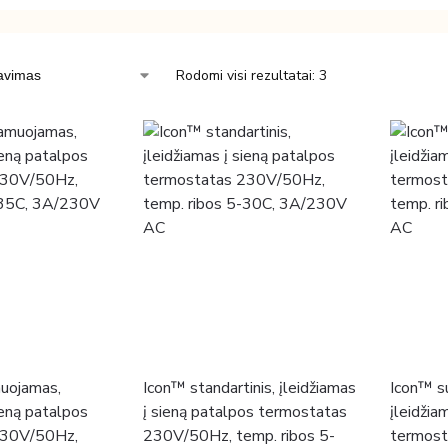
Rodomi visi rezultatai: 3
uojamas,
Icon™ standartinis, įleidžiamas
Icon™ su
ieną patalpos
į sieną patalpos termostatas
įleidžia
230V/50Hz,
230V/50Hz, temp. ribos 5-
termost