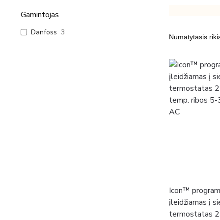
Gamintojas
Danfoss
3
Icon™ program
įleidžiamas į s
termostatas 