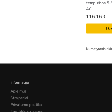
temp. ribos 5
AC
116.16
€
Į kr
Informacija
Apie mus
Straipsniai
Privatumo politika
Taisyklės ir sąlygos