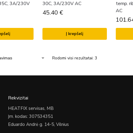
-35C, 3A/230V
30C, 3A/230V AC
temp. r
AC
45.40
€
101.6
epšelį
Į krepšelį
Rodomi visi rezultatai: 3
Rekvizitai
HEATFIX servisas, MB
Įm. kodas: 307534351
Eduardo Andrė g. 14-5, Vilnius