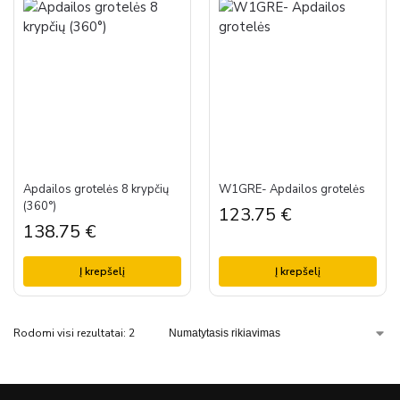
Apdailos grotelės 8 krypčių
W1GRE- Apdailos grotelės
(360°)
123.75
€
138.75
€
Į krepšelį
Į krepšelį
Rodomi visi rezultatai: 2