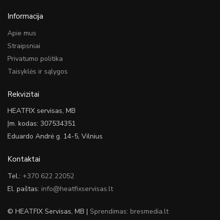
Informacija
Apie mus
Straipsniai
Privatumo politika
Taisyklės ir sąlygos
Rekvizitai
HEATFIX servisas, MB
Įm. kodas: 307534351
Eduardo Andrė g. 14-5, Vilnius
Kontaktai
Tel.:
+370 622 22052
El. paštas:
info@heatfixservisas.lt
© HEATFIX Servisas, MB |
Sprendimas: bresmedia.lt