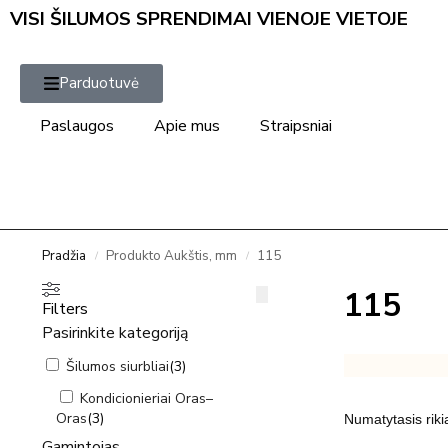
VISI ŠILUMOS SPRENDIMAI VIENOJE VIETOJE
Parduotuvė
Paslaugos
Apie mus
Straipsniai
Pradžia
Produkto Aukštis, mm
115
/
/
115
Filters
Pasirinkite kategoriją
Šilumos siurbliai
(
3
)
Kondicionieriai Oras–
Oras
(
3
)
Gamintojas