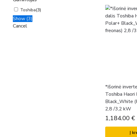
Toshiba
(
3
)
Show
(
3
)
Cancel
*Išorinė inverte
Toshiba Haori 
Black_White (
2,8 /3,2 kW
1,184.00
€
Į kr