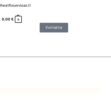
heatfixservisas.lt
0.00
€
0
Kontaktai