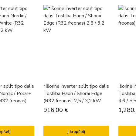
r split tipo dalis
*Išorinė inverter split tipo dalis
Išorinė i
Nordic / Polar+
Toshiba Haori / Shorai Edge
Toshiba
R32 freonas)
(R32 freonas) 2,5 / 3,2 kW
4,6 / 5
916.00
€
1,280
epšelį
Į krepšelį