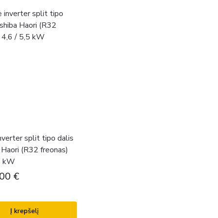
nverter split tipo dalis
 Haori (R32 freonas)
,5 kW
.00
€
Į krepšelį