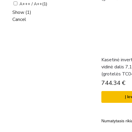
A+++ / A++
(
1
)
Show
(
1
)
Cancel
Kasetinė inver
vidinė dalis 7
(grotelės TC0
744.34
€
Į kr