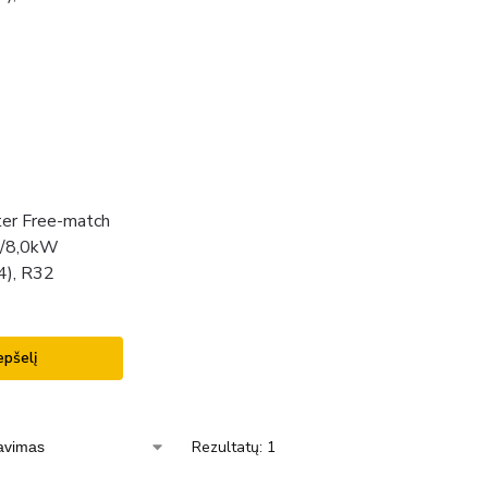
ter Free-match
,1/8,0kW
4), R32
epšelį
Rezultatų: 1