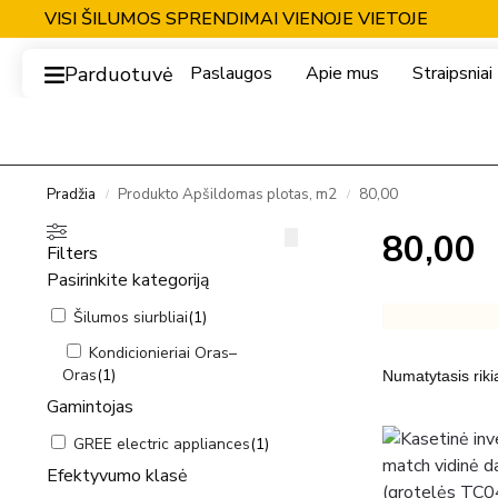
VISI ŠILUMOS SPRENDIMAI VIENOJE VIETOJE
Parduotuvė
Paslaugos
Apie mus
Straipsniai
Pradžia
Produkto Apšildomas plotas, m2
80,00
/
/
80,00
Filters
Pasirinkite kategoriją
Šilumos siurbliai
(
1
)
Kondicionieriai Oras–
Oras
(
1
)
Gamintojas
GREE electric appliances
(
1
)
Efektyvumo klasė