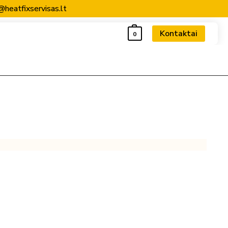
@heatfixservisas.lt
Kontaktai
0