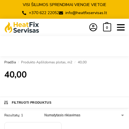
VISI ŠILUMOS SPRENDIMAI VIENOJE VIETOJE
+370 622 22052
info@heatfixservisas.lt
0
Pradžia
Produkto Apšildomas plotas, m2
40,00
/
/
40,00
FILTRUOTI PRODUKTUS
Rezultatų: 1