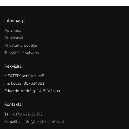
Informacija
Apie mus
Straipsniai
Privatumo politika
Taisyklės ir sąlygos
Rekvizitai
HEATFIX servisas, MB
Įm. kodas: 307534351
Eduardo Andrė g. 14-5, Vilnius
Kontaktai
Tel.:
+370 622 22052
El. paštas:
info@heatfixservisas.lt