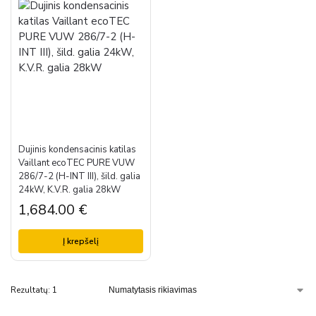
Dujinis kondensacinis katilas
Vaillant ecoTEC PURE VUW
286/7-2 (H-INT III), šild. galia
24kW, K.V.R. galia 28kW
1,684.00
€
Į krepšelį
Rezultatų: 1