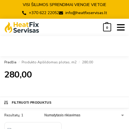
VISI ŠILUMOS SPRENDIMAI VIENOJE VIETOJE
+370 622 22052
info@heatfixservisas.lt
0
Pradžia
Produkto Apšildomas plotas, m2
280,00
/
/
280,00
FILTRUOTI PRODUKTUS
Rezultatų: 1