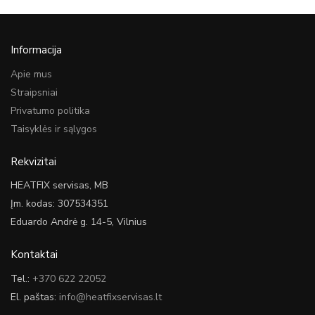
Informacija
Apie mus
Straipsniai
Privatumo politika
Taisyklės ir sąlygos
Rekvizitai
HEATFIX servisas, MB
Įm. kodas: 307534351
Eduardo Andrė g. 14-5, Vilnius
Kontaktai
Tel.:
+370 622 22052
El. paštas:
info@heatfixservisas.lt